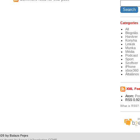
Categories
All
Blogolás
Hardver
Konyha
Linkek
Munka
Média
Podcast
Sport
Szoftver
iPhone
xbox360
Általános
XML Fe
Atom:
Po
RSS 0.92
What is RSS?
026 by Balazs Fejes
log theme
by
Asevo
|
b2evolution CCMS