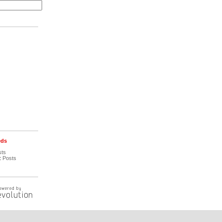
eds
sts
:
Posts