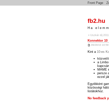
Front Page
Z
fb2.hu
Ha elemm
« Uszkár díj 2011
Konnektor 10
09/29/10 10:59
Kint a
10-es Ko
közvetí
a Limbo
kapcsán 
MAME és
persze a
ezzel já
Egyébként ga
közösségi háló
listátokhoz.
No feedback y