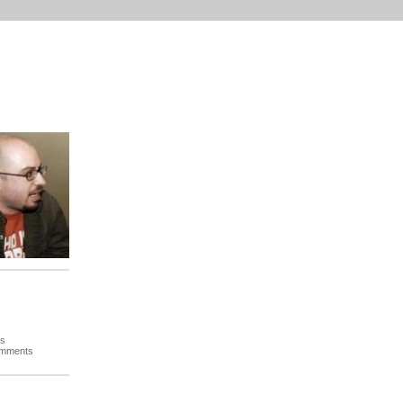
es
omments