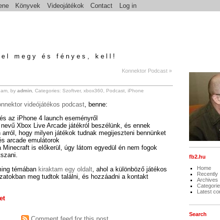
ene
Könyvek
Videojátékok
Contact
Log in
el megy és fényes, kell!
Konnektor Podcast »
 am, by
admin
, Categories:
Szoftver
,
xbox360
,
Podcast
,
iPhone
nnektor videójátékos podcast
, benne:
tés az iPhone 4 launch eseményről
 nevű Xbox Live Arcade játékról beszélünk, és ennek
arról, hogy milyen játékok tudnak megijeszteni bennünket
 arcade emulátorok
 Minecraft is előkerül, úgy látom egyedül én nem fogok
tszani.
fb2.hu
Home
ming témában
kiraktam egy oldalt
, ahol a különböző játékos
Recently
zatokban meg tudtok találni, és hozzáadni a kontakt
Archives
Categori
Latest c
et
Search
Comment feed for this post