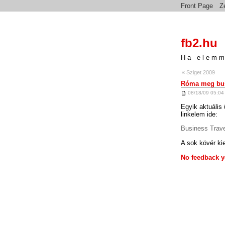
Front Page
Z
fb2.hu
Ha elemm
« Sziget 2009
Róma meg bus
08/18/09 05:04
Egyik aktuális 
linkelem ide:
Business Trave
A sok kövér ki
No feedback y