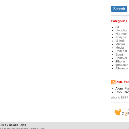
Categories
All
Blogolás
Hardver
Konyha
Linkek
Munka
Média
Podcast
Sport
Szoftver
iPhone
xbox360
Általános
XML Fe
Atom:
Po
RSS 0.92
What is RSS?
026 by Balazs Fejes
og template
by
Asevo
|
RWD CMS