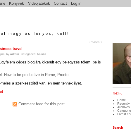
ene
Könyvek
Videojátékok
Contact
Log in
el megy és fényes, kell!
Costes »
iness travel
 pm, by
admin
, Categories:
Munka
ügyfelem céges blogjára kikerült egy bejegyzés tőlem, be is
l: How to be productive in Rome, Pronto!
emelés a szerkesztőtől van, én nem tennék ilyet.
et
fb2.hu
Home
Comment feed for this post
Recently
Archives
Categori
Latest c
Search