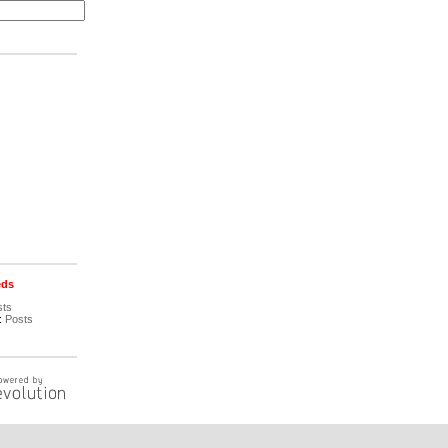
eds
sts
:
Posts