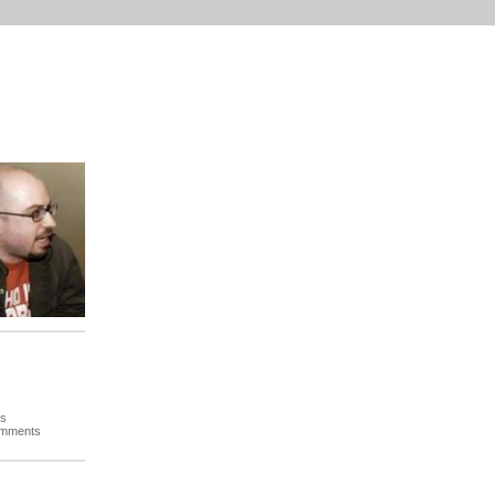
es
omments