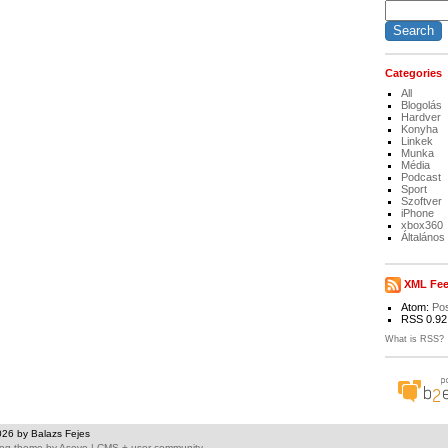
Categories
All
Blogolás
Hardver
Konyha
Linkek
Munka
Média
Podcast
Sport
Szoftver
iPhone
xbox360
Általános
XML Fe
Atom:
Po
RSS 0.92
What is RSS?
026 by Balazs Fejes
log theme
by
Asevo
|
CMS + user community