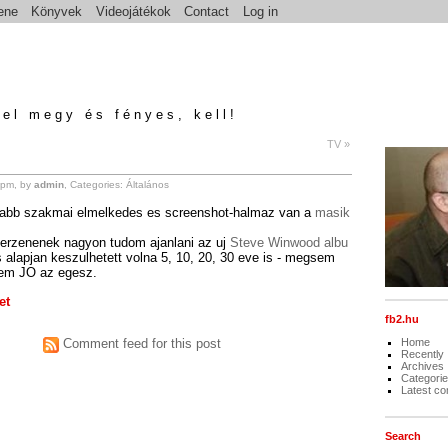
ene
Könyvek
Videojátékok
Contact
Log in
el megy és fényes, kell!
TV »
 pm, by
admin
, Categories:
Általános
ujabb szakmai elmelkedes es screenshot-halmaz van a
masik
erzenenek nagyon tudom ajanlani az uj
Steve Winwood albu
 alapjan keszulhetett volna 5, 10, 20, 30 eve is - megsem
nem JO az egesz.
et
fb2.hu
Comment feed for this post
Home
Recently
Archives
Categori
Latest c
Search