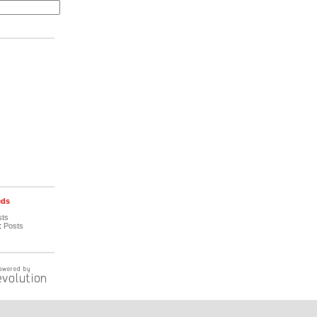
eds
sts
:
Posts