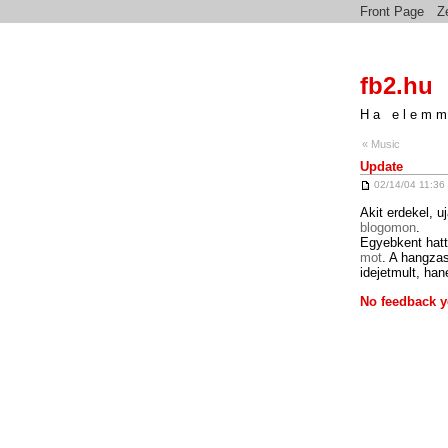
Front Page
Z
fb2.hu
Ha elemm
« Music
Update
02/14/04 11:36
Akit erdekel, 
blogomon
.
Egyebkent hatt
mot
. A hangzas
idejetmult, ha
No feedback y