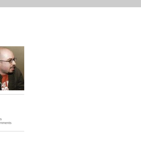
es
omments