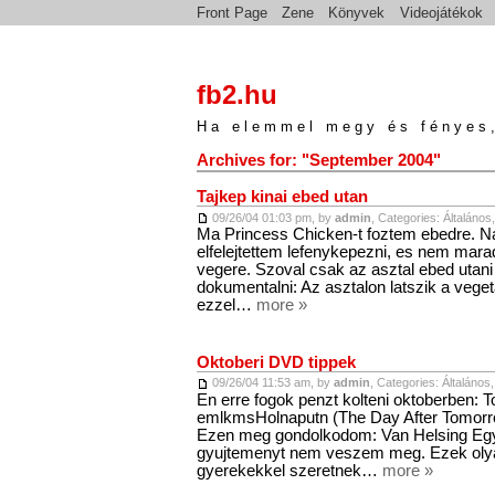
Front Page
Zene
Könyvek
Videojátékok
fb2.hu
Ha elemmel megy és fényes,
Archives for: "September 2004"
Tajkep kinai ebed utan
09/26/04 01:03 pm, by
admin
, Categories:
Általános
Ma Princess Chicken-t foztem ebedre. Nag
elfelejtettem lefenykepezni, es nem mara
vegere. Szoval csak az asztal ebed utani
dokumentalni: Az asztalon latszik a vege
ezzel…
more »
Oktoberi DVD tippek
09/26/04 11:53 am, by
admin
, Categories:
Általános
En erre fogok penzt kolteni oktoberben: To
emlkmsHolnaputn (The Day After Tomorrow
Ezen meg gondolkodom: Van Helsing Egy
gyujtemenyt nem veszem meg. Ezek olyan
gyerekekkel szeretnek…
more »