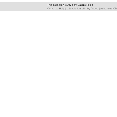
This collection ©2026 by Balazs Fejes
Contact
|
Help
|
b2evolution skin
by
Asevo
|
Advanced C