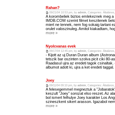
Rahan?
09/21/04 10:53 pm, by
admin
, Categories:
Általános
A korombeliek biztos emlekeznek meg a
IMDB.COM szerint filmet keszitenek belo
miert ne tennek, nem fog sokaig tartani e
orulet valoszinuleg. Amitol kiakadtam, 
more »
Nyolcvanas evek
09/17/04 12:45 pm, by
admin
, Categories:
Általános
- Kijott az uj Duran Duran album (Astron
tetszik bar oszinten szolva picit ciki 80
Raadasul ujra az eredeti tagok csinaltak. 
albumot adott ki, ujra a ket eredeti tagga
Joey
09/11/04 09:10 pm, by
admin
, Categories:
Általános
A felesegemmel megneztuk a "Jobaratok"
keszult "Joey" sorozat elso reszet. Az al
bol ismert felhulye Joey karakter Los Ang
szineszkent sikert arasson. Igazabol n
more »