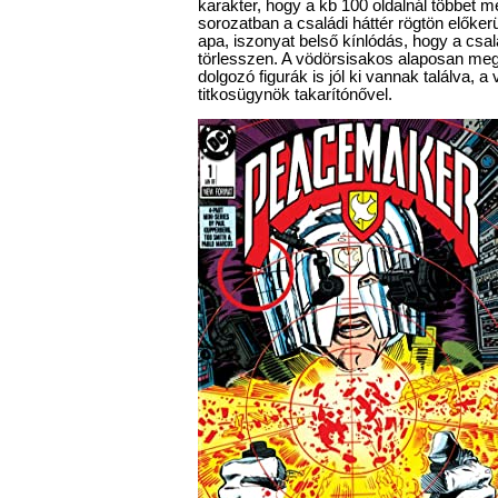
karakter, hogy a kb 100 oldalnál többet m
sorozatban a családi háttér rögtön előker
apa, iszonyat belső kínlódás, hogy a cs
törlesszen. A vödörsisakos alaposan meg
dolgozó figurák is jól ki vannak találva, a
titkosügynök takarítónővel.