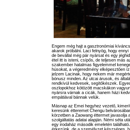
Engem még hajt a gasztronómiai kíváncsis
akarok próbálni. Laci felnyög, hogy ennyi
de bevállal még pár nyársat és egy jéghi
étel itt is isteni, csípős, de teljesen más 
szakember hatalmas figyelemmel kenegeti
húsokat, a végeredmény elképesztően ízl
jelzem Lacinak, hogy nekem már megérte 
bónusz minden. Az utcai árusok, és ált
rendkívül kedvesek, segítőkészek. Egyed
oszlopokhoz kötözött macskákon vagyu
nyársra várnak a cicák, hanem házi ked
empátiával bánnak velük.
Másnap az Emei hegyhez vezető, kimerít
keresünk étteremet Chengu belvárosába
körzetben a Zaowang éttermet javasolja a
szolgáltatás adatai alapján. Némi séta ut
egy irodaház második emeletén található.
érkezünk, de a személyzet készséges, hoz