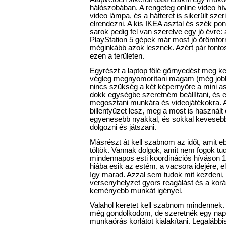
hálószobában. A rengeteg online video h
video lámpa, és a hátteret is sikerült sz
elrendezni. A kis IKEA asztal és szék pont
sarok pedig fel van szerelve egy jó évre:
PlayStation 5 gépek már most jó örömfor
méginkább azok lesznek. Azért pár fontos
ezen a területen.
Egyrészt a laptop fölé görnyedést meg ke
végleg megnyomorítani magam (még jobb
nincs szükség a két képernyőre a mini asz
dokk egységbe szeretném beállítani, és e
megosztani munkára és videojátékokra. 
billentyűzet lesz, meg a most is használ
egyenesebb nyakkal, és sokkal keveseb
dolgozni és játszani.
Másrészt át kell szabnom az időt, amit
töltök. Vannak dolgok, amit nem fogok tud
mindennapos esti koordinációs híváson 
hiába esik az estém, a vacsora idejére, e
így marad. Azzal sem tudok mit kezdeni, 
versenyhelyzet gyors reagálást és a korá
keményebb munkát igényel.
Valahol keretet kell szabnom mindennek.
még gondolkodom, de szeretnék egy na
munkaórás korlátot kialakítani. Legalábbis