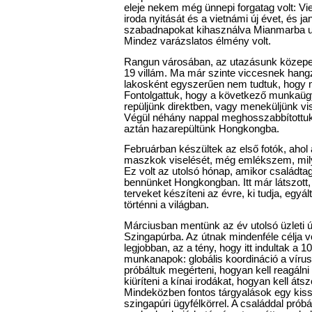
eleje nekem még ünnepi forgatag volt: Vi
iroda nyitását és a vietnámi új évet, és j
szabadnapokat kihasználva Mianmarba ut
Mindez varázslatos élmény volt.
Rangun városában, az utazásunk közepe 
19 villám. Ma már szinte viccesnek hang
lakosként egyszerűen nem tudtuk, hogy m
Fontolgattuk, hogy a következő munkaügy
repüljünk direktben, vagy meneküljünk v
Végül néhány nappal meghosszabbítottuk 
aztán hazarepültünk Hongkongba.
Februárban készültek az első fotók, ahol 
maszkok viselését, még emlékszem, mily
Ez volt az utolsó hónap, amikor családta
bennünket Hongkongban. Itt már látszott,
terveket készíteni az évre, ki tudja, egyál
történni a világban.
Márciusban mentünk az év utolsó üzleti út
Szingapúrba. Az útnak mindenféle célja 
legjobban, az a tény, hogy itt indultak a 
munkanapok: globális koordináció a vírus
próbáltuk megérteni, hogyan kell reagálni 
kiüríteni a kínai irodákat, hogyan kell át
Mindeközben fontos tárgyalások egy ki
szingapúri ügyfélkörrel. A családdal prób