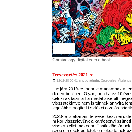
Comixology digital comic book
Tervezgetés 2021-re
12/19/20 08:01 am, by
admin
, Categories:
Általános
Utoljára 2019-re írtam le magamnak a ter
decemberében. Olyan, mintha ez 10 éve tö
céloknak talán a harmadát sikerült megval
visszatekintve nem is tűnnek annyira fon
legalábbis segített tisztázni a valós priori
2020-ra is akartam terveket készíteni, de
mikor visszajövünk a karácsonyi szüneti
vissza kellett néznem: Thaiföldön jártun
szép emlékek és fotók emlékeztetnek ez