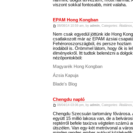
viszont sokkal fontosabb, mint valaha.
EPAM Hong Kongban
08/08/14 10:59 am, by
admin
, Categories:
Általános
Nem csak egyedül jöttünk ide Hong Kong
csatlakozott már az EPAM ázsiai csapat
Fehéroroszországból, és persze hoztam k
irodából is. Örömmel látom, hogy ők is le
élményekről. Itt tudtok belenézni a dolgo
nézőpontokból:
Magyarék Hong Kongban
Ázsia Kapuja
Blade's Blog
Chengdu napló
08/04/14 03:06 pm, by
admin
, Categories:
Általános
Chengdu Szecsuán tartomány fővárosa. A
együtt 15 millió lakosa van, de a belvárosi t
reptérről befele taxizva végtelen számú 
útszélen. Van egy-két metróvonal a városb
minden rendes ember autóval közlekedik