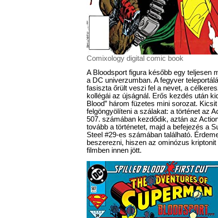
Comixology digital comic book
A Bloodsport figura később egy teljesen
a DC univerzumban. A fegyver teleportál
fasiszta őrült veszi fel a nevet, a célke
kollégái az újságnál. Erős kezdés után kic
Blood” három füzetes mini sorozat. Kicsit 
felgöngyölíteni a szálakat: a történet az
507. számában kezdődik, aztán az Actio
tovább a történetet, majd a befejezés a
Steel #29-es számában található. Érdeme
beszerezni, hiszen az ominózus kriptonit 
filmben innen jött.