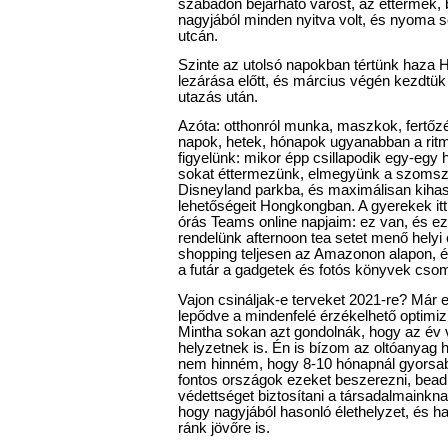
szabadon bejárható várost, az éttermek, bo
nagyjából minden nyitva volt, és nyoma
utcán.
Szinte az utolsó napokban tértünk haza 
lezárása előtt, és március végén kezdtük
utazás után.
Azóta: otthonról munka, maszkok, fertőzé
napok, hetek, hónapok ugyanabban a ri
figyelünk: mikor épp csillapodik egy-egy 
sokat éttermezünk, elmegyünk a szoms
Disneyland parkba, és maximálisan kihasz
lehetőségeit Hongkongban. A gyerekek itt
órás Teams online napjaim: ez van, és ez
rendelünk afternoon tea setet menő helyi
shopping teljesen az Amazonon alapon, é
a futár a gadgetek és fotós könyvek csom
Vajon csináljak-e terveket 2021-re? Már
lepődve a mindenfelé érzékelhető optimi
Mintha sokan azt gondolnák, hogy az év
helyzetnek is. Én is bízom az oltóanyag 
nem hinném, hogy 8-10 hónapnál gyorsa
fontos országok ezeket beszerezni, beadn
védettséget biztosítani a társadalmainkna
hogy nagyjából hasonló élethelyzet, és h
ránk jövőre is.