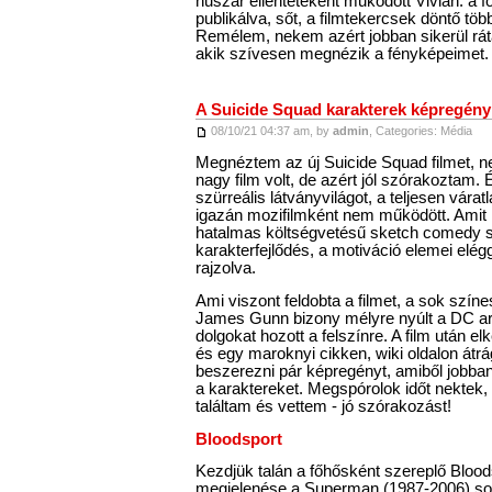
huszár ellentéteként működött Vivian: a f
publikálva, sőt, a filmtekercsek döntő több
Remélem, nekem azért jobban sikerül rát
akik szívesen megnézik a fényképeimet.
A Suicide Squad karakterek képregén
08/10/21 04:37 am, by
admin
, Categories:
Média
Megnéztem az új Suicide Squad filmet,
nagy film volt, de azért jól szórakoztam.
szürreális látványvilágot, a teljesen vára
igazán mozifilmként nem működött. Amit 
hatalmas költségvetésű sketch comedy s
karakterfejlődés, a motiváció elemei elégg
rajzolva.
Ami viszont feldobta a filmet, a sok színes
James Gunn bizony mélyre nyúlt a DC a
dolgokat hozott a felszínre. A film után el
és egy maroknyi cikken, wiki oldalon átr
beszerezni pár képregényt, amiből jobba
a karaktereket. Megspórolok időt nektek,
találtam és vettem - jó szórakozást!
Bloodsport
Kezdjük talán a főhősként szereplő Bloods
megjelenése a Superman (1987-2006) soro