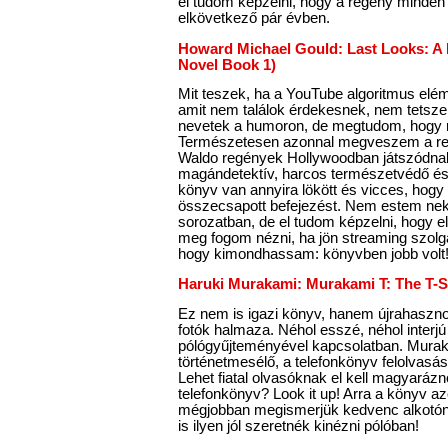
el tudom képzelni, hogy a regény minde
elkövetkező pár évben.
Howard Michael Gould: Last Looks: A 
Novel Book 1)
Mit teszek, ha a YouTube algoritmus elém p
amit nem találok érdekesnek, nem tetsz
nevetek a humoron, de megtudom, hogy r
Természetesen azonnal megveszem a reg
Waldo regények Hollywoodban játszódnak,
magándetektív, harcos természetvédő és e
könyv van annyira lökött és vicces, hogy
összecsapott befejezést. Nem estem neki
sorozatban, de el tudom képzelni, hogy el 
meg fogom nézni, ha jön streaming szolgá
hogy kimondhassam: könyvben jobb volt
Haruki Murakami: Murakami T: The T-Sh
Ez nem is igazi könyv, hanem újrahaszno
fotók halmaza. Néhol esszé, néhol interjú 
pólógyűjteményével kapcsolatban. Mura
történetmesélő, a telefonkönyv felolvasás
Lehet fiatal olvasóknak el kell magyarázn
telefonkönyv? Look it up! Arra a könyv azé
mégjobban megismerjük kedvenc alkotón
is ilyen jól szeretnék kinézni pólóban!