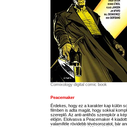
Comixology digital comic book
Peacemaker
Érdekes, hogy ez a karakter kap külön s
filmben is adta magát, hogy sokkal komple
szereplő. Az anti-antihős szerepkör a ké
előjön. Elolvasva a Peacemaker 4 kiadott 
valamiféle rövidebb tévésorozatot, bár a