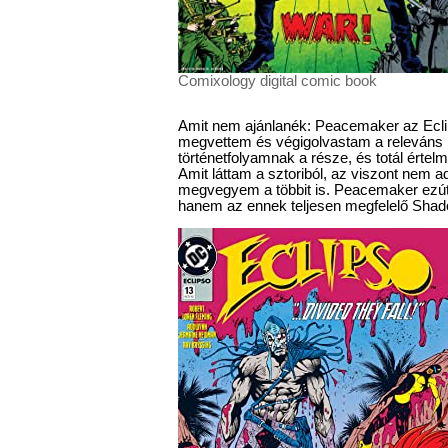
Comixology digital comic book
Amit nem ajánlanék: Peacemaker az Ecli
megvettem és végigolvastam a releváns 
történetfolyamnak a része, és totál érte
Amit láttam a sztoriból, az viszont nem a
megvegyem a többit is. Peacemaker ezút
hanem az ennek teljesen megfelelő Shado