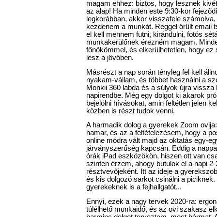
magam ehhez: biztos, hogy lesznek kivéte
az alap! Ha minden este 9:30-kor fejez
legkorábban, akkor visszafele számolva,
kezdenem a munkát. Reggel őrült email t
el kell mennem futni, kirándulni, fotós sét
munkakerülőnek érezném magam. Mindez
főnökömmel, és elkerülhetetlen, hogy ez 
lesz a jövőben.
Másrészt a nap során tényleg fel kell ál
nyakam-vállam, és többet használni a szo
Monkii 360 labda és a súlyok újra vissza k
napirendbe. Még egy dolgot ki akarok prób
bejelölni hívásokat, amin feltétlen jelen k
közben is részt tudok venni.
A harmadik dolog a gyerekek Zoom ovija
hamar, és az a feltételezésem, hogy a po
online módra vált majd az oktatás egy-eg
járványszerűség kapcsán. Eddig a nappa
órák iPad eszközökön, hiszen ott van csak
szinten érzem, ahogy butulok el a napi 2-
résztvevőjeként. Itt az ideje a gyerekszobá
és kis dolgozó sarkot csinálni a piciknek
gyerekeknek is a fejhallgatót...
Ennyi, ezek a nagy tervek 2020-ra: erg
túlélhető munkaidő, és az ovi szakasz elk
harminc dolgot terveztem, most hármat. A