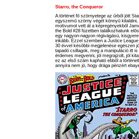
Starro, the Conqueror
A történet fő szörnyetege az űrből jött Star
egyszemű szörny végét könnyű kitalálni, v
motívumot vett át a képregényekből Jam
the Bold #28 füzetben találkozhatunk elős
egy nagyon-nagyon régivágású, kisgyer
inkább. Ezzel szemben a Justice League
30 évvel későbbi megjelenése egészen jó.
tapadó csillagok, meg a manipuláció itt i
érdemes megvenni, jól megrajzolt, jól kita
ez az első szám kapható ebből a történe
annyira nem jó, hogy drága pénzért ebay