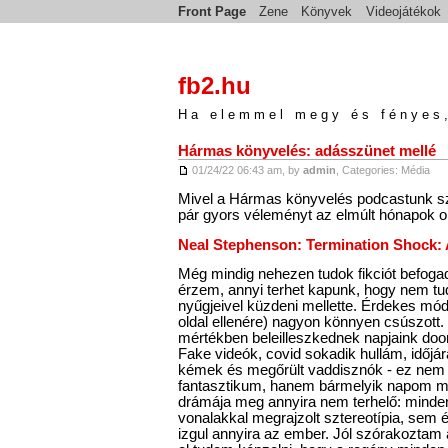
Front Page
Zene
Könyvek
Videojátékok
fb2.hu
Ha elemmel megy és fényes,
Hármas könyvelés: adásszünet mellé
01/24/22 06:43 am, by
admin
, Categories:
Média
Mivel a Hármas könyvelés podcastunk s
pár gyors véleményt az elmúlt hónapok o
Neal Stephenson: Termination Shock: 
Még mindig nehezen tudok fikciót befogad
érzem, annyi terhet kapunk, hogy nem tud
nyűgjeivel küzdeni mellette. Érdekes mó
oldal ellenére) nagyon könnyen csúszott. 
mértékben beleilleszkednek napjaink doom
Fake videók, covid sokadik hullám, időjár
kémek és megőrült vaddisznók - ez ne
fantasztikum, hanem bármelyik napom m
drámája meg annyira nem terhelő: minde
vonalakkal megrajzolt sztereotípia, sem 
izgul annyira az ember. Jól szórakoztam 