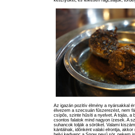
Az igazán pozitív élmény a nyársakkal é
élvezem a szecsuán fűszerezést, nem fá
csípős, szinte hűsíti a nyelvet. A tojás, a
csontos falatok mind nagyon ízesek. A s
suhancok tolják a söröket. Valami kiszá
kántálnak, időnként valaki elrontja, akkor
helyi kedvenc a Snow nevű sör, nekem is 