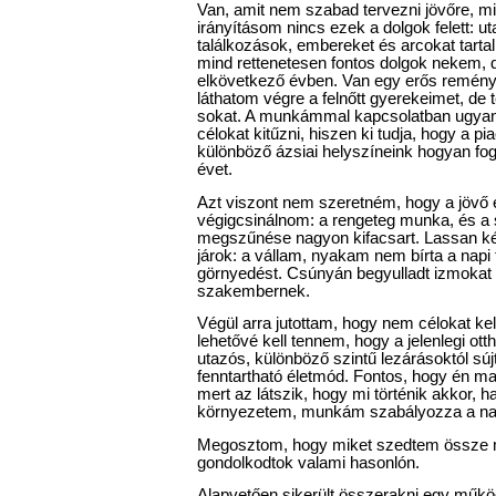
Van, amit nem szabad tervezni jövőre, m
irányításom nincs ezek a dolgok felett: u
találkozások, embereket és arcokat tarta
mind rettenetesen fontos dolgok nekem,
elkövetkező évben. Van egy erős remény
láthatom végre a felnőtt gyerekeimet, de
sokat. A munkámmal kapcsolatban ugyan
célokat kitűzni, hiszen ki tudja, hogy a pia
különböző ázsiai helyszíneink hogyan fog
évet.
Azt viszont nem szeretném, hogy a jövő 
végigcsinálnom: a rengeteg munka, és a
megszűnése nagyon kifacsart. Lassan két 
járok: a vállam, nyakam nem bírta a napi t
görnyedést. Csúnyán begyulladt izmokat 
szakembernek.
Végül arra jutottam, hogy nem célokat ke
lehetővé kell tennem, hogy a jelenlegi ot
utazós, különböző szintű lezárásoktól sújt
fenntartható életmód. Fontos, hogy én ma
mert az látszik, hogy mi történik akkor, 
környezetem, munkám szabályozza a na
Megosztom, hogy miket szedtem össze m
gondolkodtok valami hasonlón.
Alapvetően sikerült összerakni egy műk