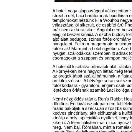
A hotelt nagy alapossággal választottam: 
street a cél, Laci barátomnak buddhista 
templomokat néztünk ki a Wouhou negye
választása jól sikerült, de csábító árú Ph
már nem akkora siker. Angolul nem beszé
elég jól beszél kínaiul. A szoba büdös, fo
ajtó alatt bedugott, színes fotós örömlány
hangulatot. Felírom magamnak: minimum n
fotóknak! Mármint a hotel ügyében. Azért 
nyugati szállodákkal szemben itt adnak 
csomagokat a szappan és sampon mellé
A hotelből kisétálva pillanatok alatt rátalá
A környéken nem nagyon láttak még fehé
az öregek tátott szájjal bámulnak, a fiata
arckifejezéssel. A hétvége során sokszo
fotózkodásra - gyanítom, engem csak udv
léptékben óriásnak számító Laci kolléga a
Némi nézelődés után a Ron’s Rabbit Head
döntünk. Én kiválasztok pár nem túl félel
máris pakolják a szecsuán szószba sülni.
kedves pincérlány, akit előhúznak a külfö
kínálja a helyi specialitás nyúlfejet, hog
kikérni. A fejen hálisten már nincs nyusz
meg. Nem baj, Rómában, mint a rómaia
kesztyűket, és lelkesen rágcsáljuk, törde