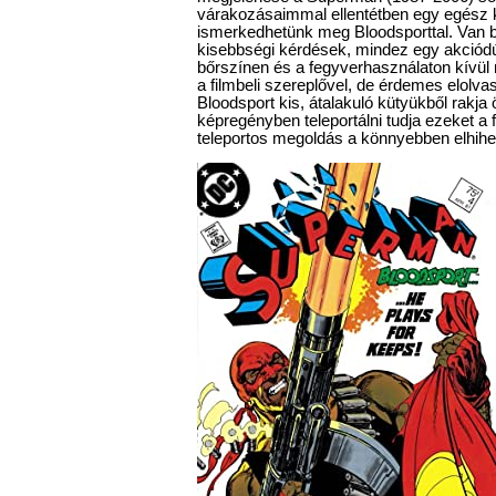
várakozásaimmal ellentétben egy egész 
ismerkedhetünk meg Bloodsporttal. Van
kisebbségi kérdések, mindez egy akciódús
bőrszínen és a fegyverhasználaton kívü
a filmbeli szereplővel, de érdemes elolvasn
Bloodsport kis, átalakuló kütyükből rakja 
képregényben teleportálni tudja ezeket a
teleportos megoldás a könnyebben elhihe