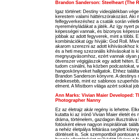
Brandon Sanderson: Steelheart (The 
Igaz történet: Destiny videojátékban vége
kerestem valami háttérszórakozást. Aki n
felfegyverkezéshez a csaták során véle
nyereményládákat a játék. Az így nyert 
képességei vannak, és bizonyos képess
jobbak az adott fegyverek, mint a többi.
kombinációkat úgy hívják: God Roll. Mi
akarom szerezni az adott kihívásokhoz 
és a heti meg szezonális kihívásokat is ki
megnyugvásomhoz, ezért vannak olyan p
ötvenszer végigjászok egy adott héten. E
tudom csinálni, ha közben podcastokat, we
hangoskönyveket hallgatok. Ehhez talált
Brandon Sanderson könyvre. A destinys
érdekesebb, mint ez sablonos szuperhős
elment. A Mistborn világa azért sokkal jobb
Ann Marks: Vivian Maier Developed: Th
Photographer Nanny
Ez az életrajz akár regény is lehetne. E
kutatta ki az írónő Vivian Maier életét 
dráma, történelem, gazdagon illusztrálva 
fotósként eleve nagyon inspirálónak talál
a nehéz életpálya feltárása segített kön
döntéseit is. Sok szempontból pontosan 