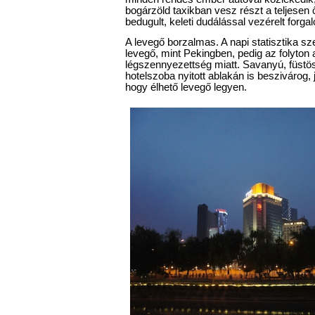
bogárzöld taxikban vesz részt a teljesen 
bedugult, keleti dudálással vezérelt forg
A levegő borzalmas. A napi statisztika sze
levegő, mint Pekingben, pedig az folyton 
légszennyezettség miatt. Savanyú, füstös
hotelszoba nyitott ablakán is beszivárog, já
hogy élhető levegő legyen.