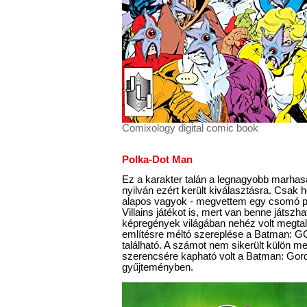
Comixology digital comic book
Polka-Dot Man
Ez a karakter talán a legnagyobb marhas
nyilván ezért került kiválasztásra. Csak 
alapos vagyok - megvettem egy csomó p
Villains játékot is, mert van benne játszh
képregények világában nehéz volt megtal
említésre méltó szereplése a Batman: 
található. A számot nem sikerült külön m
szerencsére kapható volt a Batman: Gor
gyűjteményben.