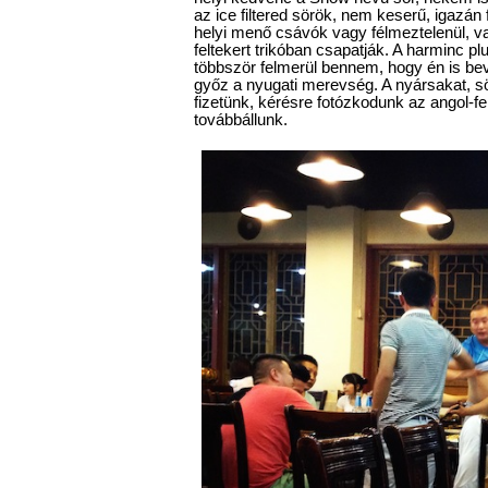
az ice filtered sörök, nem keserű, igazán 
helyi menő csávók vagy félmeztelenül, va
feltekert trikóban csapatják. A harminc p
többször felmerül bennem, hogy én is bev
győz a nyugati merevség. A nyársakat, sö
fizetünk, kérésre fotózkodunk az angol-fe
továbbállunk.