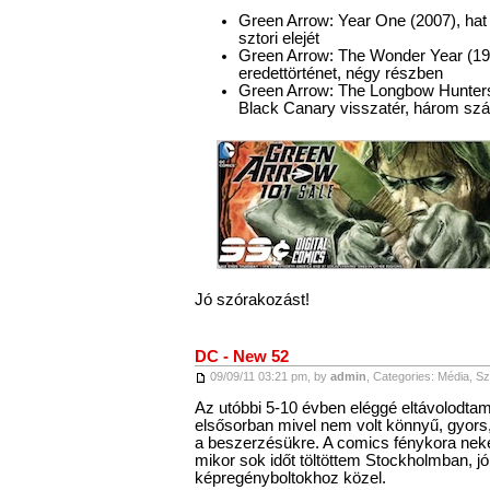
Green Arrow: Year One (2007), ha
sztori elejét
Green Arrow: The Wonder Year (199
eredettörténet, négy részben
Green Arrow: The Longbow Hunters
Black Canary visszatér, három s
Jó szórakozást!
DC - New 52
09/09/11 03:21 pm, by
admin
, Categories:
Média
,
Sz
Az utóbbi 5-10 évben eléggé eltávolodtam
elsősorban mivel nem volt könnyű, gyor
a beszerzésükre. A comics fénykora neke
mikor sok időt töltöttem Stockholmban, j
képregényboltokhoz közel.