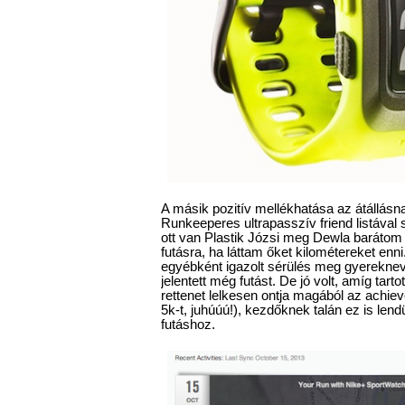
A másik pozitív mellékhatása az átállásna
Runkeeperes ultrapasszív friend listáva
ott van Plastik Józsi meg Dewla barátom i
futásra, ha láttam őket kilométereket en
egyébként igazolt sérülés meg gyerekne
jelentett még futást. De jó volt, amíg tarto
rettenet lelkesen ontja magából az achiev
5k-t, juhúúú!), kezdőknek talán ez is lendü
futáshoz.