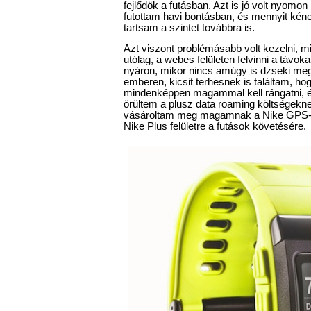
fejlődök a futásban. Azt is jó volt nyomon
futottam havi bontásban, és mennyit kén
tartsam a szintet továbbra is.
Azt viszont problémásabb volt kezelni, mi
utólag, a webes felületen felvinni a távo
nyáron, mikor nincs amúgy is dzseki me
emberen, kicsit terhesnek is találtam, ho
mindenképpen magammal kell rángatni, é
örültem a plusz data roaming költségekne
vásároltam meg magamnak a Nike GPS-es 
Nike Plus felületre a futások követésére.