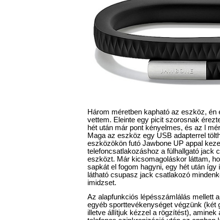
Három méretben kapható az eszköz, én 
vettem. Eleinte egy picit szorosnak érez
hét után már pont kényelmes, és az l mére
Maga az eszköz egy USB adapterrel tölth
eszközökön futó Jawbone UP appal kezel
telefoncsatlakozáshoz a fülhallgató jack 
eszközt. Már kicsomagoláskor láttam, ho
sapkát el fogom hagyni, egy hét után így i
látható csupasz jack csatlakozó mindenké
imidzset.
Az alapfunkciós lépésszámlálás mellett a
egyéb sporttevékenységet végzünk (két 
illetve állítjuk kézzel a rögzítést), aminek