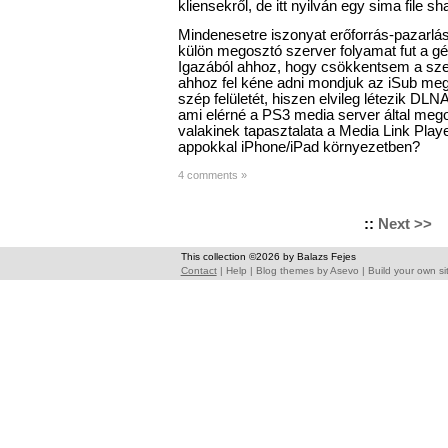
kliensekről, de itt nyilván egy sima file s
Mindenesetre iszonyat erőforrás-pazarl
külön megosztó szerver folyamat fut a gép
Igazából ahhoz, hogy csökkentsem a sz
ahhoz fel kéne adni mondjuk az iSub me
szép felületét, hiszen elvileg létezik DLNA
ami elérné a PS3 media server által mego
valakinek tapasztalata a Media Link Pl
appokkal iPhone/iPad környezetben?
4 comments »
::
Next >>
This collection ©2026 by Balazs Fejes
Contact
|
Help
|
Blog themes
by
Asevo
|
Build your own si