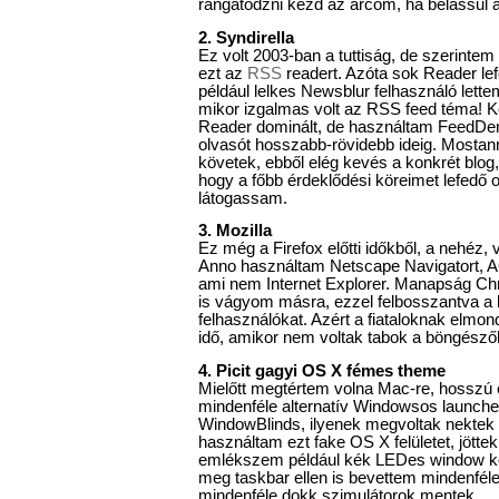
rángatódzni kezd az arcom, ha belassul az
2. Syndirella
Ez volt 2003-ban a tuttiság, de szerint
ezt az
RSS
readert. Azóta sok Reader le
például lelkes Newsblur felhasználó let
mikor izgalmas volt az RSS feed téma! 
Reader dominált, de használtam FeedDem
olvasót hosszabb-rövidebb ideig. Mostan
követek, ebből elég kevés a konkrét blog,
hogy a főbb érdeklődési köreimet lefedő 
látogassam.
3. Mozilla
Ez még a Firefox előtti időkből, a nehéz,
Anno használtam Netscape Navigatort, A
ami nem Internet Explorer. Manapság Chr
is vágyom másra, ezzel felbosszantva a h
felhasználókat. Azért a fiataloknak elmo
idő, amikor nem voltak tabok a böngészőb
4. Picit gagyi OS X fémes theme
Mielőtt megtértem volna Mac-re, hosszú
mindenféle alternatív Windowsos launcher
WindowBlinds, ilyenek megvoltak nektek
használtam ezt fake OS X felületet, jöttek
emlékszem például kék LEDes window kon
meg taskbar ellen is bevettem mindenféle
mindenféle dokk szimulátorok mentek.