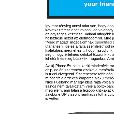
Így már tényleg annyi adat van, hogy abb
következtetést lehet levonni, de valahog
az egységes kezelése. Valami átfogóbb k
holisztikus nézet az életmódomról. Mire
"Mérd magad" mozgalomnak (
quantified
utánanézni, de ez a fajta szemléletmód s
kialakítani, megnehezíti, hogy hazudjun
segít, hogy értelmes célokat tűzzünk ki, 
lehetünk esetleg büszkék magunkra. Ami 
Az új iPhone 5s-be is kerül mindenféle m
chip, de én szeretném ezeket a méréseket 
is tudni elvégezni. Szerencsére több cég i
mindenféle érdekes karperec alakú mérő
Nike Fuelband már egy ideje rajta volt a 
sajnos nem találkoztam vele a boltokban. i
még elém, ami talán a legjobb kritikákat k
Jawbone UP viszont rámkacsintott a Lut
is vettem.