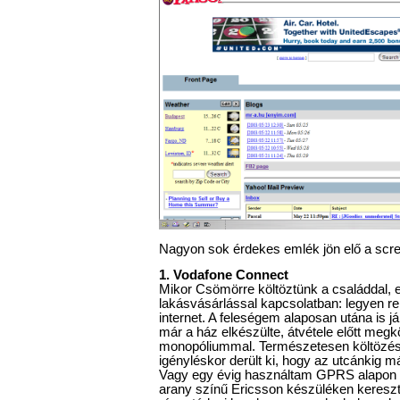
Nagyon sok érdekes emlék jön elő a scree
1. Vodafone Connect
Mikor Csömörre költöztünk a családdal, e
lakásvásárlással kapcsolatban: legyen 
internet. A feleségem alaposan utána is jár
már a ház elkészülte, átvétele előtt megk
monopóliummal. Természetesen költözés 
igényléskor derült ki, hogy az utcánkig má
Vagy egy évig használtam GPRS alapon mo
arany színű Ericsson készüléken keresztül