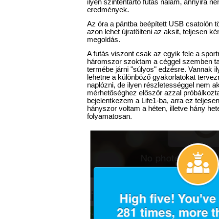
ilyen szintentartó futás nálam, annyira n
eredmények.
Az óra a pántba beépített USB csatolón tölt
azon lehet újratölteni az aksit, teljesen
megoldás.
A futás viszont csak az egyik fele a sport
háromszor szoktam a céggel szemben ta
termébe járni "súlyos" edzésre. Vannak il
lehetne a különböző gyakorlatokat tervezn
naplózni, de ilyen részletességgel nem ak
mérhetőséghez először azzal próbálkozt
bejelentkezem a Life1-ba, arra ez teljesen
hányszor voltam a héten, illetve hány he
folyamatosan.