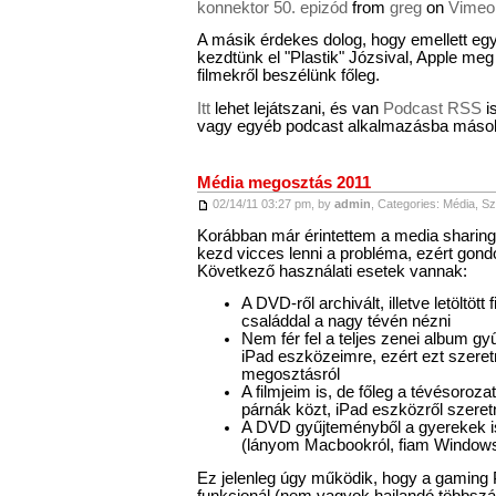
konnektor 50. epizód
from
greg
on
Vimeo
A másik érdekes dolog, hogy emellett eg
kezdtünk el "Plastik" Józsival, Apple me
filmekről beszélünk főleg.
Itt
lehet lejátszani, és van
Podcast RSS
i
vagy egyéb podcast alkalmazásba másol
Média megosztás 2011
02/14/11 03:27 pm, by
admin
, Categories:
Média
,
Sz
Korábban már érintettem a media sharin
kezd vicces lenni a probléma, ezért gond
Következő használati esetek vannak:
A DVD-ről archivált, illetve letöltöt
családdal a nagy tévén nézni
Nem fér fel a teljes zenei album g
iPad eszközeimre, ezért ezt szere
megosztásról
A filmjeim is, de főleg a tévésoroz
párnák közt, iPad eszközről szere
A DVD gyűjteményből a gyerekek i
(lányom Macbookról, fiam Windows 
Ez jelenleg úgy működik, hogy a gaming
funkcionál (nem vagyok hajlandó többszá