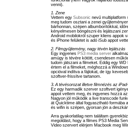
venni).
1. Zene
Vettem egy
Subsonic
nevű multiplatform s
meg tudom osztani a zenei gyűjteményem
bárhonnan, szépen albumborítókkal, időre
kényelmesen böngészni és lejátszani zen
Android mobilokról szuper kliens appok 
és iPhone felületet is adó iSub appot vet
2. Filmgyűjtemény, nagy tévén lejátszás
Egy ingyenes
PS3 media server
alkalmaz
amúgy is tévére kötött, csendesen műkö
tudom játszani a filmeket. Eddig egy WD
értem el a filmeket, méghozzá a Windows 7
opcióval indítva a fájlokat, de így kevese
szoftver-frissítve tartanom.
3. A tévésorozat illetve filmnézés az iPad
Ez egy harmadik szerver szoftvert igényel.
appot vettem meg, és ingyenes hozzá a
Nagyon jól működik a live transcode funkc
át Quicktime által fogyasztható formába 
és wifin is szépen, gyorsan jön a deszkán
Arra gyakorlatilag nem találtam gyerekbi
megoldást, hogy a filmes PS3 Media Serv
Video szervert elérjem Macbook meg Wi