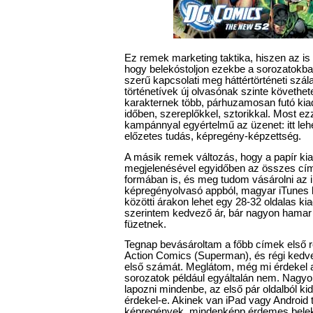
Ez remek marketing taktika, hiszen az is 
hogy belekóstoljon ezekbe a sorozatokb
szerű kapcsolati meg háttértörténeti szál
történetívek új olvasónak szinte követhe
karakternek több, párhuzamosan futó ki
időben, szereplőkkel, sztorikkal. Most ez
kampánnyal egyértelmű az üzenet: itt leh
előzetes tudás, képregény-képzettség.
A másik remek változás, hogy a papír kia
megjelenésével egyidőben az összes cím 
formában is, és meg tudom vásárolni az 
képregényolvasó appból, magyar iTunes k
közötti árakon lehet egy 28-32 oldalas k
szerintem kedvező ár, bár nagyon hamar 
füzetnek.
Tegnap bevásároltam a főbb címek első ré
Action Comics (Superman), és régi ked
első számát. Meglátom, még mi érdekel a
sorozatok például egyáltalán nem. Nagyon
lapozni mindenbe, az első pár oldalból kide
érdekel-e. Akinek van iPad vagy Android t
képregények, mindenképp érdemes belekó