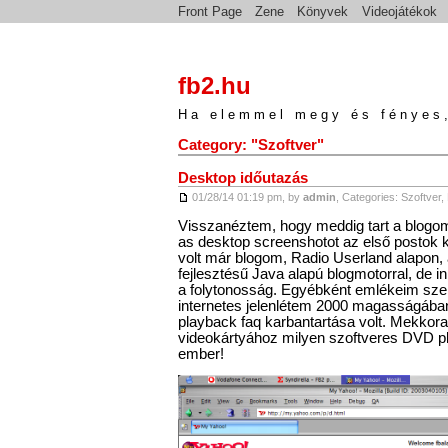
Front Page
Zene
Könyvek
Videojátékok
fb2.hu
Ha elemmel megy és fényes,
Category: "Szoftver"
Desktop időutazás
01/28/14 01:19 pm, by
admin
, Categories:
Szoftver
,
Visszanéztem, hogy meddig tart a blogo
as desktop screenshotot az első postok kö
volt már blogom, Radio Userland alapon,
fejlesztésű Java alapú blogmotorral, de 
a folytonosság. Egyébként emlékeim szer
internetes jelenlétem 2000 magasságáb
playback faq karbantartása volt. Mekkora
videokártyához milyen szoftveres DVD pl
ember!