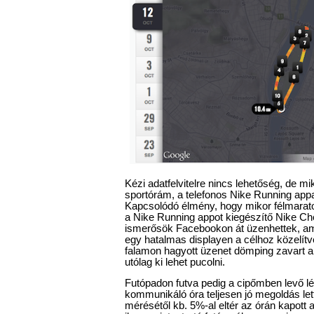
Kézi adatfelvitelre nincs lehetőség, de m
sportórám, a telefonos Nike Running appal
Kapcsolódó élmény, hogy mikor félmaraton
a Nike Running appot kiegészítő Nike Che
ismerősök Facebookon át üzenhettek, ami
egy hatalmas displayen a célhoz közelít
falamon hagyott üzenet dömping zavart a
utólag ki lehet pucolni.
Futópadon futva pedig a cipőmben levő l
kommunikáló óra teljesen jó megoldás lett
mérésétől kb. 5%-al eltér az órán kapott 