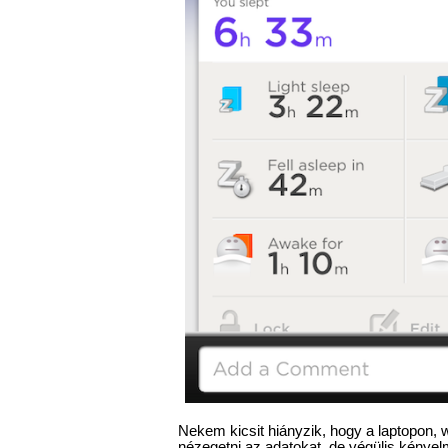
Nekem kicsit hiányzik, hogy a laptopon, 
nézegetni az adatokat, de végülis kényel