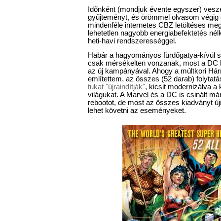
Időnként (mondjuk évente egyszer) ves
gyűjteményt, és örömmel olvasom végig 
mindenféle internetes CBZ letöltéses meg
lehetetlen nagyobb energiabefektetés nél
heti-havi rendszerességgel.
Habár a hagyományos fürdőgatya-kívül 
csak mérsékelten vonzanak, most a DC k
az új kampányával. Ahogy a múltkori Há
említettem, az összes (52 darab) folytat
tukat "újraindítják"
, kicsit modernizálva a
világukat. A Marvel és a DC is csinált má
rebootot, de most az összes kiadványt új
lehet követni az eseményeket.