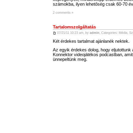
számokba, ilyen lehetőség csak 60-70 év
2 comments »
Tartalomszolgáltatás
07/21/11 10:23 am, by
admin
, Categories:
Média
,
Sz
Két érdekes tartalmat ajánlanék nektek.
Az egyik érdekes dolog, hogy eljutottunk
Konnektor videojátékos podcastban, amit
ünnepeltünk meg.