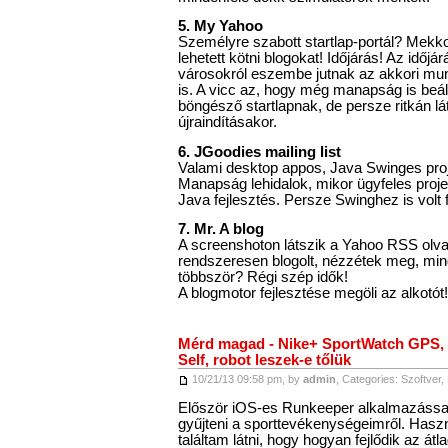
5. My Yahoo
Személyre szabott startlap-portál? Mekko
lehetett kötni blogokat! Időjárás! Az időjá
városokról eszembe jutnak az akkori mun
is. A vicc az, hogy még manapság is beá
böngésző startlapnak, de persze ritkán l
újraindításakor.
6. JGoodies mailing list
Valami desktop appos, Java Swinges proj
Manapság lehidalok, mikor ügyfeles proje
Java fejlesztés. Persze Swinghez is volt f
7. Mr. A blog
A screenshoton látszik a Yahoo RSS olvas
rendszeresen blogolt, nézzétek meg, mi
többször? Régi szép idők!
A blogmotor fejlesztése megöli az alkotót!
Mérd magad - Nike+ SportWatch GPS, 
Self, robot leszek-e tőlük
10/21/13 09:58 pm, by
admin
, Categories:
Szoftver
,
Először iOS-es Runkeeper alkalmazássa
gyűjteni a sporttevékenységeimről. Has
találtam látni, hogy hogyan fejlődik az át