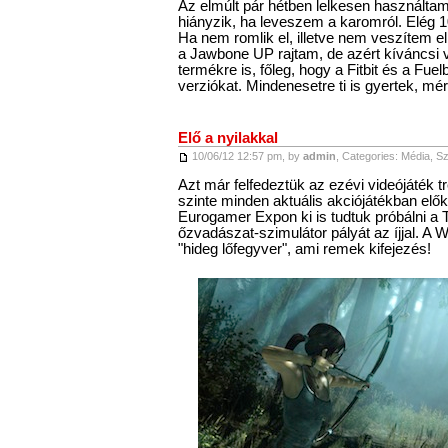
Az elmúlt pár hétben lelkesen használtam
hiányzik, ha leveszem a karomról. Elég 10
Ha nem romlik el, illetve nem veszítem e
a Jawbone UP rajtam, de azért kíváncsi
termékre is, főleg, hogy a Fitbit és a Fuel
verziókat. Mindenesetre ti is gyertek, mérn
Elő a nyilakkal
10/06/12 12:57 pm, by
admin
, Categories:
Média
,
Sz
Azt már felfedeztük az ezévi videójáték 
szinte minden aktuális akciójátékban előke
Eurogamer Expon ki is tudtuk próbálni a
őzvadászat-szimulátor pályát az íjjal. A Wi
"hideg lőfegyver", ami remek kifejezés!