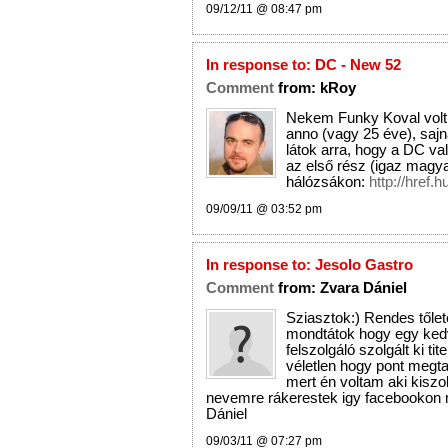
09/12/11 @ 08:47 pm
In response to:
DC - New 52
Comment
from:
kRoy
Nekem Funky Koval vol
anno (vagy 25 éve), sajn
látok arra, hogy a DC val
az első rész (igaz magy
hálózsákon:
http://href.
09/09/11 @ 03:52 pm
In response to:
Jesolo Gastro
Comment
from:
Zvara Dániel
Sziasztok:) Rendes tőle
mondtátok hogy egy ke
felszolgáló szolgált ki tit
véletlen hogy pont megta
mert én voltam aki kiszolg
nevemre rákerestek igy facebookon m
Dániel
09/03/11 @ 07:27 pm