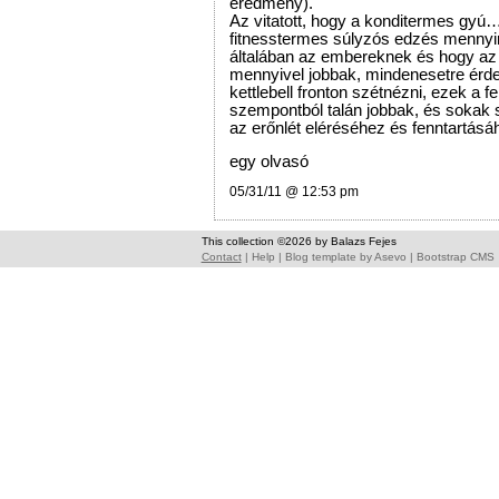
eredmény).
Az vitatott, hogy a konditermes gyú
fitnesstermes súlyzós edzés mennyi
általában az embereknek és hogy az 
mennyivel jobbak, mindenesetre érd
kettlebell fronton szétnézni, ezek a f
szempontból talán jobbak, és sokak 
az erőnlét eléréséhez és fenntartásáh
egy olvasó
05/31/11 @ 12:53 pm
This collection ©2026 by Balazs Fejes
Contact
|
Help
|
Blog template
by
Asevo
|
Bootstrap CMS