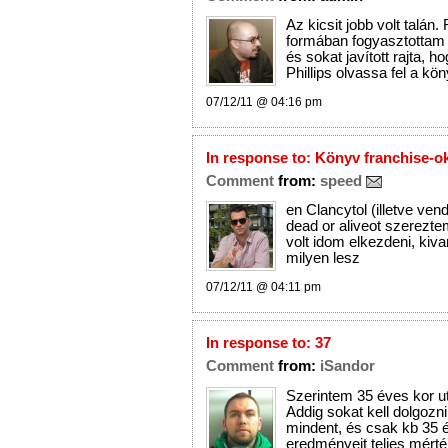
Az kicsit jobb volt talán
formában fogyasztottam 
és sokat javított rajta,
Phillips olvassa fel a kön
07/12/11 @ 04:16 pm
In response to:
Könyv franchise-o
Comment
from:
speed
en Clancytol (illetve ven
dead or aliveot szerezt
volt idom elkezdeni, kiv
milyen lesz
07/12/11 @ 04:11 pm
In response to:
37
Comment
from:
iSandor
Szerintem 35 éves kor ut
Addig sokat kell dolgozni
mindent, és csak kb 35 é
eredményeit teljes mért