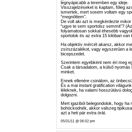
legnyápicabb a teremben egy ideje.
Visszajelzéseket is kaptam, főleg az
ismertek, mert sosem voltam egy s
“megnőttem".
De volt aki azt is megkérdezte mikor
“ugye te sem sportolsz semmit"? (Az
folyamatosan sokkal éhesebb vagyok
sportolok és az extra 15 kilóban van
Ha objektív mércét akarsz, akkor m
zsírszázalékot, vagy egyszerűen a 
bicepszedet.
Szerintem egyébként nem éri meg eg
Csak a társadalom, a külső nyomás 
minket.
Ennek ellenére csinálom, az önbecs
És a mai instant gratification világunk
léleknek, ha valami hosszútávú dolo
dolgozni.
Mert igaziból belegondolok, hogy ha
bohóckodnék, akkor valszeg tipikus
azt a heti pár extra órát.
05/31/11 @ 06:02 pm