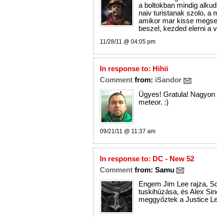
a boltokban mindig alkudn
naiv turistanak szolo, a 
amikor mar kisse megser
beszel, kezded elerni a va
11/28/11 @ 04:05 pm
In response to:
Hihii
Comment
from:
iSandor
Ügyes! Gratula! Nagyon j
meteor. :)
09/21/11 @ 11:37 am
In response to:
DC - New 52
Comment
from:
Samu
Engem Jim Lee rajza, Sc
tuskihúzása, és Alex Sinc
meggyőztek a Justice L