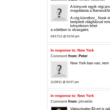
A könyvek egyik régi pro
megoldania a Barnes&N
A cég következ_ Nook e
beépített világítással ren
kényelesen lehet
a sötétben is olvasgatni.
04/17/12 @ 03:50 pm
In response to:
New York
Comment
from:
Peter
New York-ban van, nem 
11/28/11 @ 04:07 pm
In response to:
New York
Comment
from:
phraktle
Valoszinuleg $3-ert is o