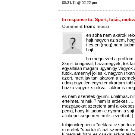
05/31/11 @ 02:22 pm
In response to:
Sport, futás, motiv
Comment
from:
moszi
en soha nem akarok rek
hajt nagyon az sem, hog
t es en (meg) nem tudo
hajt.
ha megnezed a profilom
3km-t bringaval, hazamegyek, tok la
egyaltalan magam ugyanigy vagyok a 
futok, amennyi jol esik, nagyon ritka
azert, mert javitani akarom a szeme
eddig egyetlen egyszer akartam tobbe
hozza vagyok szokva - akkor is megf
es nem szeretek gyurni. unalmas. n
ertelmet. minek ? nem is erdekes … 
mozgasokat szeretem ami allokepess
pedig, hogy ki tudom-e nyomni a suj
allokepessegemen mulik. ezerthat :)
tulajdonkeppen a “deklarativ sportola
szeretek “sportolni". azt szeretem, 
kimegyek futni, es csakis akkor tesz