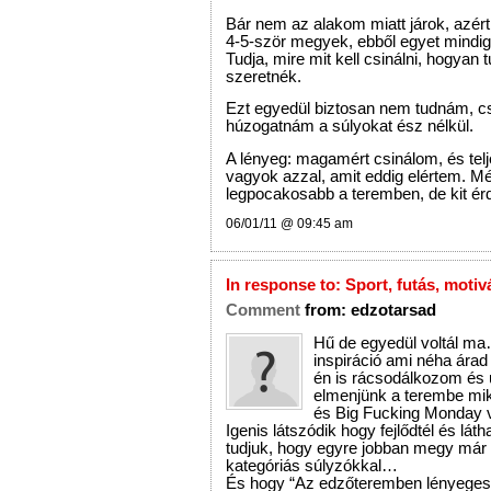
Bár nem az alakom miatt járok, azért a
4-5-ször megyek, ebből egyet mindig
Tudja, mire mit kell csinálni, hogyan 
szeretnék.
Ezt egyedül biztosan nem tudnám, c
húzogatnám a súlyokat ész nélkül.
A lényeg: magamért csinálom, és telj
vagyok azzal, amit eddig elértem. M
legpocakosabb a teremben, de kit érd
06/01/11 @ 09:45 am
In response to:
Sport, futás, motiv
Comment
from:
edzotarsad
Hű de egyedül voltál ma
inspiráció ami néha árad
én is rácsodálkozom és ú
elmenjünk a terembe mi
és Big Fucking Monday 
Igenis látszódik hogy fejlődtél és lát
tudjuk, hogy egyre jobban megy már
kategóriás súlyzókkal…
És hogy “Az edzőteremben lényeges