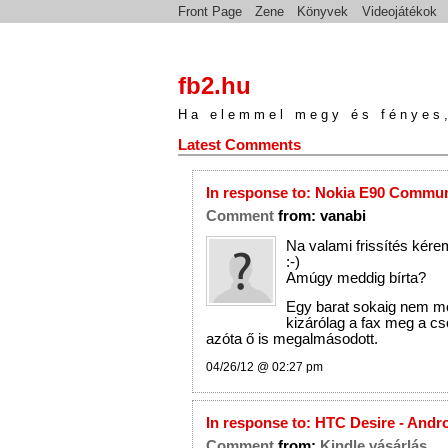
Front Page
Zene
Könyvek
Videojátékok
fb2.hu
Ha elemmel megy és fényes,
Latest Comments
In response to:
Nokia E90 Commun
Comment
from:
vanabi
Na valami frissítés kér
:-)
Amúgy meddig bírta?
Egy barat sokaig nem mo
kizárólag a fax meg a cs
azóta ő is megalmásodott.
04/26/12 @ 02:27 pm
In response to:
HTC Desire - Andr
Comment
from:
Kindle vásárlás