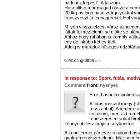
bárkihez képest". A faszom.
Hasonlítsd már magad össze a nemr
200kg-os logó hasú zsírgolyókkal va
transzvesztita teenagerekel. Hol vagy
Milyen visszajelzést vársz az idegen
láttak félmeztelenül se előtte se utá
Ahhoz hogy ruhában is komoly változ
egy de inkább két év kell.
Addig is maradok hűséges edzőtár
05/31/11 @ 08:19 pm
In response to:
Sport, futás, motiv
Comment
from:
nyenyec
Én is hasonló cipőben v
A futás rosszul megy (s
rosszabbul). A térdem se
csinálom, mert azt remé
rendszeresen sokat bírok
könnyebb lesz majd a súlykontroll.
A konditermet pár éve csinálom hoss
gyakran rendszertelenül. Már nem é