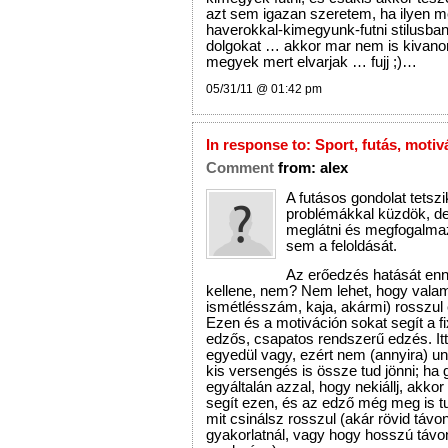
azt sem igazan szeretem, ha ilyen 
haverokkal-kimegyunk-futni stilusban 
dolgokat … akkor mar nem is kivan
megyek mert elvarjak … fujj ;)…
05/31/11 @ 01:42 pm
In response to:
Sport, futás, motiv
Comment
from:
alex
A futásos gondolat tetsz
problémákkal küzdök, de 
meglátni és megfogalmaz
sem a feloldását.
Az erőedzés hatását ennyi
kellene, nem? Nem lehet, hogy valam
ismétlésszám, kaja, akármi) rosszul
Ezen és a motiváción sokat segít a fi
edzős, csapatos rendszerű edzés. It
egyedül vagy, ezért nem (annyira) 
kis versengés is össze tud jönni; ha 
egyáltalán azzal, hogy nekiállj, akkor 
segít ezen, és az edző még meg is t
mit csinálsz rosszul (akár rövid távon
gyakorlatnál, vagy hogy hosszú távon