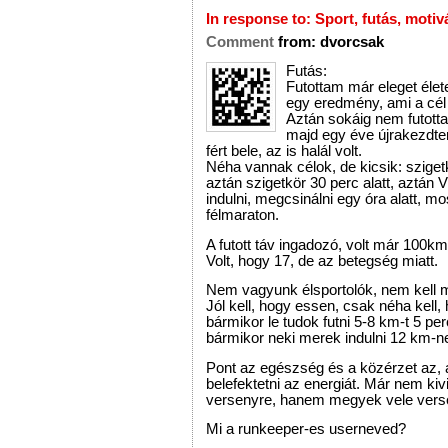
In response to:
Sport, futás, motiv
Comment
from:
dvorcsak
Futás:
Futottam már eleget élet
egy eredmény, ami a cél 
Aztán sokáig nem futott
majd egy éve újrakezdt
fért bele, az is halál volt.
Néha vannak célok, de kicsik: sziget
aztán szigetkör 30 perc alatt, aztán V
indulni, megcsinálni egy óra alatt, mo
félmaraton.
A futott táv ingadozó, volt már 100km
Volt, hogy 17, de az betegség miatt.
Nem vagyunk élsportolók, nem kell 
Jól kell, hogy essen, csak néha kell, 
bármikor le tudok futni 5-8 km-t 5 per
bármikor neki merek indulni 12 km-n
Pont az egészség és a közérzet az, 
belefektetni az energiát. Már nem ki
versenyre, hanem megyek vele vers
Mi a runkeeper-es userneved?