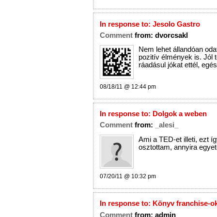
In response to:
Jesolo Gastro
Comment
from:
dvorcsakl
Nem lehet állandóan odaf
pozitív élmények is. Jól t
ráadásul jókat ettél, eg
08/18/11 @ 12:44 pm
In response to:
Dolgok a weben
Comment
from:
_alesi_
Ami a TED-et illeti, ezt í
osztottam, annyira egyet
07/20/11 @ 10:32 pm
In response to:
Könyv franchise-o
Comment
from:
admin