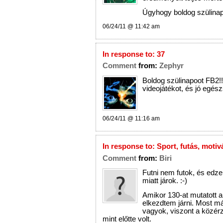
Úgyhogy boldog szülinapo
06/24/11 @ 11:42 am
In response to:
37
Comment
from:
Zephyr
Boldog szülinapoot FB2!!
videojátékot, és jó egés
06/24/11 @ 11:16 am
In response to:
Sport, futás, motiv
Comment
from:
Biri
Futni nem futok, és edz
miatt járok. :-)
Amikor 130-at mutatott a
elkezdtem járni. Most m
vagyok, viszont a közér
mint előtte volt.