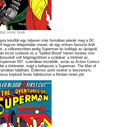
ital comic book
igura később egy teljesen más formában jelenik meg a DC
 fegyver teleportálás marad, de egy erősen fasiszta őrült
et, a célkeresztben pedig Superman és kollégái az újságnál.
n kicsit szétesik ez a “Spilled Blood” három füzetes mini
 bonyolult volt felgöngyölíteni a szálakat: a történet az
 Superman 507. számában kezdődik, aztán az Action Comics
ább a történetet, majd a befejezés a Superman: The Man of
zámában található. Érdemes azért ezeket is beszerezni,
zus kriptonit lövés háttérsztori a filmben innen jött.