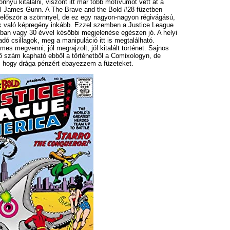
nnyű kitalálni, viszont itt már több motívumot vett át a
 James Gunn. A The Brave and the Bold #28 füzetben
 először a szörnnyel, de ez egy nagyon-nagyon régivágású,
 való képregény inkább. Ezzel szemben a Justice League
ban vagy 30 évvel későbbi megjelenése egészen jó. A helyi
dó csillagok, meg a manipuláció itt is megtalálható.
es megvenni, jól megrajzolt, jól kitalált történet. Sajnos
ő szám kapható ebből a történetből a Comixologyn, de
, hogy drága pénzért ebayezzem a füzeteket.