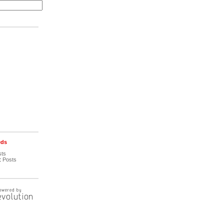
eds
sts
:
Posts