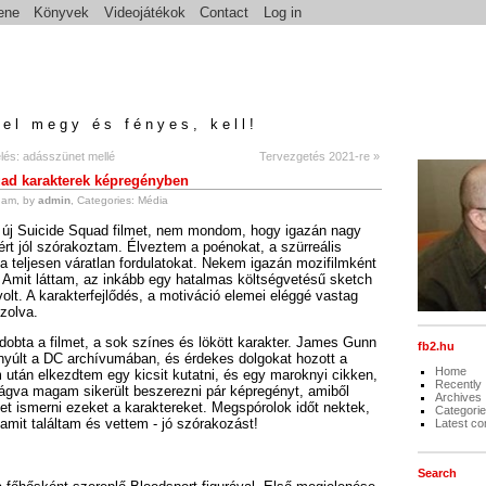
ene
Könyvek
Videojátékok
Contact
Log in
el megy és fényes, kell!
és: adásszünet mellé
Tervezgetés 2021-re »
ad karakterek képregényben
 am, by
admin
, Categories:
Média
új Suicide Squad filmet, nem mondom, hogy igazán nagy
zért jól szórakoztam. Élveztem a poénokat, a szürreális
 a teljesen váratlan fordulatokat. Nekem igazán mozifilmként
Amit láttam, az inkább egy hatalmas költségvetésű sketch
lt. A karakterfejlődés, a motiváció elemei eléggé vastag
jzolva.
dobta a filmet, a sok színes és lökött karakter. James Gunn
fb2.hu
nyúlt a DC archívumában, és érdekes dolgokat hozott a
Home
lm után elkezdtem egy kicsit kutatni, és egy maroknyi cikken,
Recently
trágva magam sikerült beszerezni pár képregényt, amiből
Archives
et ismerni ezeket a karaktereket. Megspórolok időt nektek,
Categori
amit találtam és vettem - jó szórakozást!
Latest c
Search