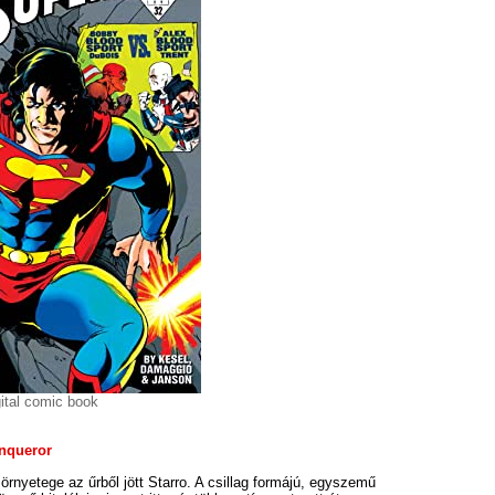
ital comic book
onqueror
zörnyetege az űrből jött Starro. A csillag formájú, egyszemű