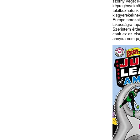
szörny végét kö
képregényekből
találkozhatunk
kisgyerekeknek
Europe sorozat
lakosságra tapa
Szerintem érdem
csak ez az els
annyira nem jó