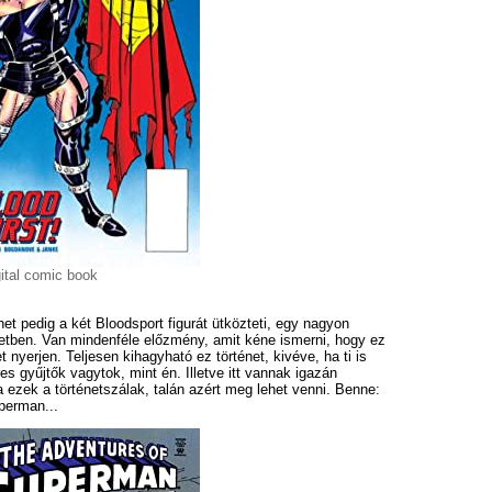
ital comic book
net pedig a két Bloodsport figurát ütközteti, egy nagyon
netben. Van mindenféle előzmény, amit kéne ismerni, hogy ez
 nyerjen. Teljesen kihagyható ez történet, kivéve, ha ti is
s gyűjtők vagytok, mint én. Illetve itt vannak igazán
a ezek a történetszálak, talán azért meg lehet venni. Benne:
perman...