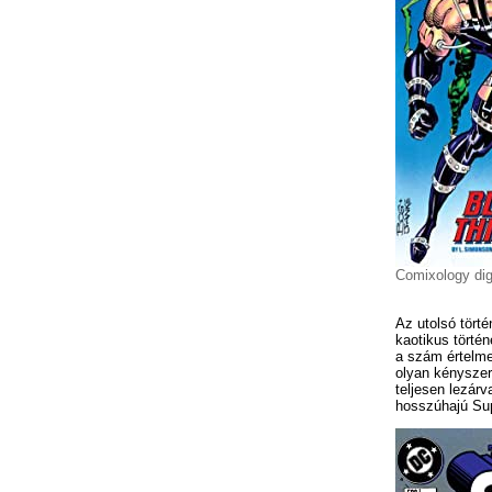
Comixology dig
Az utolsó törté
kaotikus törté
a szám értelmet
olyan kényszere
teljesen lezárv
hosszúhajú Su