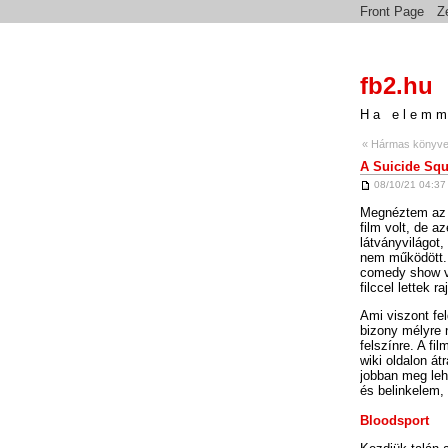
Front Page
Z
fb2.hu
Ha elemm
« Hármas könyvel
A Suicide Squ
08/10/21 04:37
Megnéztem az 
film volt, de a
látványvilágot,
nem működött. 
comedy show vo
filccel lettek ra
Ami viszont fel
bizony mélyre 
felszínre. A fi
wiki oldalon á
jobban meg leh
és belinkelem, 
Bloodsport