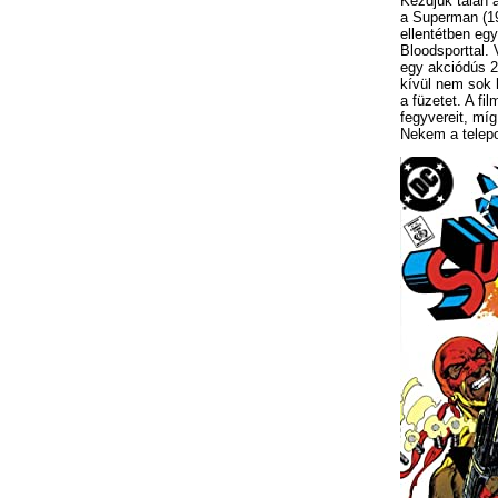
Kezdjük talán 
a Superman (19
ellentétben eg
Bloodsporttal.
egy akciódús 2
kívül nem sok 
a füzetet. A fi
fegyvereit, míg
Nekem a telepo