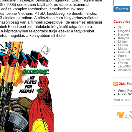
a főhősként szereplő Bloodsport figurával. Első megjelenése
87-2006) sorozatban található, és várakozásaimmal
y egész komplex történetben ismerkedhetünk meg
 Van benne Vietnám, PTSD, kisebbségi kérdések, mindez
3 oldalas sztoriban. A bőrszínen és a fegyverhasználaton
Categories
hasonlóság van a filmbeli szereplővel, de érdemes elolvasni
lmbeli Bloodsport kis, átalakuló kütyükből rakja össze a
All
 a képregényben teleportálni tudja ezeket a fegyvereket.
Blogolás
Hardver
rtos megoldás a könnyebben elhihető!
Konyha
Linkek
Munka
Média
Podcast
Sport
Szoftver
iPhone
xbox360
Általános
XML Fe
Atom:
Po
RSS 0.92
What is RSS?