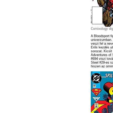
Comixology dig
A Bloodsport f
univerzumban. A
veszi fel a nev
Erős kezdés utá
sorozat. Kicsit
Adventures of
#694 viszi tov
Steel #29-es s
hiszen az ominó