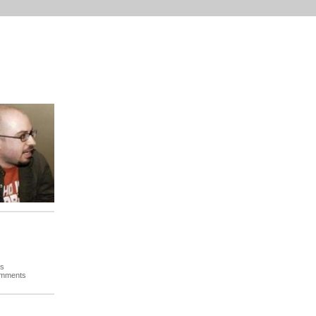
es
omments