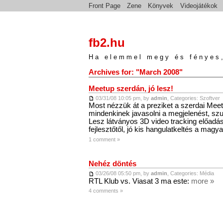
Front Page
Zene
Könyvek
Videojátékok
fb2.hu
Ha elemmel megy és fényes,
Archives for: "March 2008"
Meetup szerdán, jó lesz!
03/31/08 10:05 pm, by
admin
, Categories:
Szoftver
Most nézzük át a preziket a szerdai Me
mindenkinek javasolni a megjelenést, szu
Lesz látványos 3D video tracking előadá
fejlesztőtől, jó kis hangulatkeltés a magy
1 comment »
Nehéz döntés
03/26/08 05:50 pm, by
admin
, Categories:
Média
RTL Klub vs. Viasat 3 ma este:
more »
4 comments »