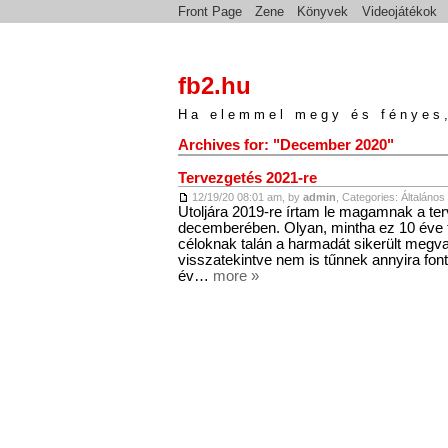
Front Page
Zene
Könyvek
Videojátékok
fb2.hu
Ha elemmel megy és fényes,
Archives for: "December 2020"
Tervezgetés 2021-re
12/19/20 08:01 am, by
admin
, Categories:
Általános
Utoljára 2019-re írtam le magamnak a ter
decemberében. Olyan, mintha ez 10 éve tö
céloknak talán a harmadát sikerült megval
visszatekintve nem is tűnnek annyira fon
év…
more »