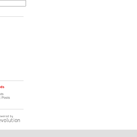
eds
sts
:
Posts