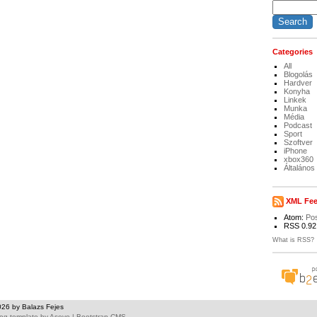
Categories
All
Blogolás
Hardver
Konyha
Linkek
Munka
Média
Podcast
Sport
Szoftver
iPhone
xbox360
Általános
XML Fe
Atom:
Po
RSS 0.92
What is RSS?
026 by Balazs Fejes
og template
by
Asevo
|
Bootstrap CMS