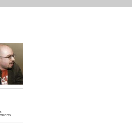
es
omments