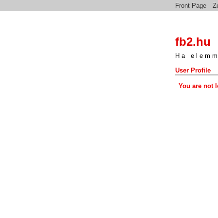
Front Page
Z
fb2.hu
Ha elemm
User Profile
You are not 