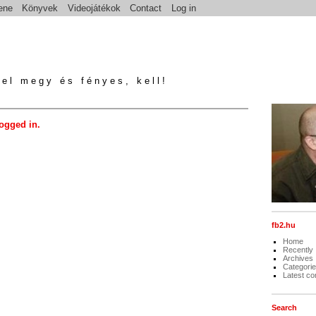
ene
Könyvek
Videojátékok
Contact
Log in
el megy és fényes, kell!
logged in.
fb2.hu
Home
Recently
Archives
Categori
Latest c
Search