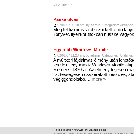
1 comment »
Panka olvas
02/01/07 09:48 pm, by
admin
, Categories:
Általános
Meg fel tizkor is vitatkozni kell a pici la
konyvet, ilyenkor titokban buszke vagyok 
Egy jobb Windows Mobile
02/01/07 11:28 am, by
admin
, Categories:
Általános
A múltkori fájdalmas élmény után lehetős
tesztelni egy másik Windows Mobile alapú
Siemens T830-at. Az élmény teljesen más
tisztességesen összerakott készülék, sta
végiggondoltabb,…
more »
This collection ©2026 by Balazs Fejes
Contact
|
Help
|
b2evolution skin
by
Asevo
|
Open Sourc