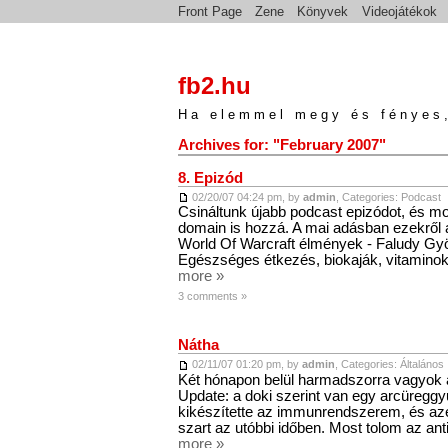
Front Page
Zene
Könyvek
Videojátékok
fb2.hu
Ha elemmel megy és fényes,
Archives for: "February 2007"
8. Epizód
02/20/07 04:24 pm, by
admin
, Categories:
Podcast
Csináltunk újabb podcast epizódot, és m
domain is hozzá. A mai adásban ezekről 
World Of Warcraft élmények - Faludy Györ
Egészséges étkezés, biokaják, vitamino
more »
3 comments »
Nátha
02/11/07 01:20 pm, by
admin
, Categories:
Általános
Két hónapon belül harmadszorra vagyok 
Update: a doki szerint van egy arcüreggy
kikészítette az immunrendszerem, és az
szart az utóbbi időben. Most tolom az an
more »