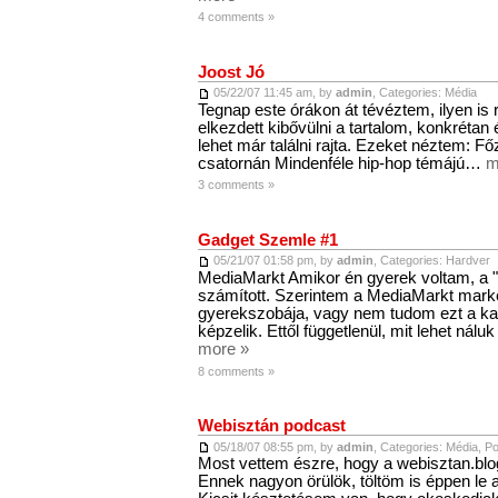
4 comments »
Joost Jó
05/22/07 11:45 am, by
admin
, Categories:
Média
Tegnap este órákon át tévéztem, ilyen is 
elkezdett kibővülni a tartalom, konkrétan
lehet már találni rajta. Ezeket néztem: F
csatornán Mindenféle hip-hop témájú…
m
3 comments »
Gadget Szemle #1
05/21/07 01:58 pm, by
admin
, Categories:
Hardver
MediaMarkt Amikor én gyerek voltam, a 
számított. Szerintem a MediaMarkt mark
gyerekszobája, vagy nem tudom ezt a k
képzelik. Ettől függetlenül, mit lehet nálu
more »
8 comments »
Webisztán podcast
05/18/07 08:55 pm, by
admin
, Categories:
Média
,
Po
Most vettem észre, hogy a webisztan.blog
Ennek nagyon örülök, töltöm is éppen le a