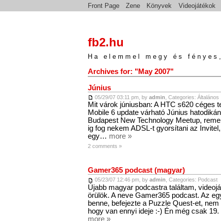
Front Page
Zene
Könyvek
Videojátékok
fb2.hu
Ha elemmel megy és fényes,
Archives for: "May 2007"
Június
05/29/07 03:11 pm, by
admin
, Categories:
Általános
Mit várok júniusban: A HTC s620 céges
Mobile 6 update várható Június hatodikán
Budapest New Technology Meetup, reme
ig fog nekem ADSL-t gyorsítani az Invit
egy…
more »
2 comments »
Gamer365 podcast (magyar)
05/23/07 12:46 pm, by
admin
, Categories:
Podcast
Újabb magyar podcastra találtam, videoj
örülök. A neve Gamer365 podcast. Az eg
benne, befejezte a Puzzle Quest-et, ne
hogy van ennyi ideje :-) Én még csak 19
more »