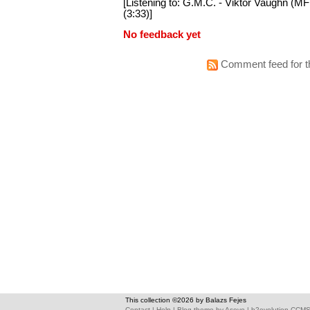
[Listening to: G.M.C. - Viktor Vaughn (MF
(3:33)]
No feedback yet
Comment feed for th
This collection ©2026 by Balazs Fejes
Contact
|
Help
|
Blog theme
by
Asevo
|
b2evolution CCM