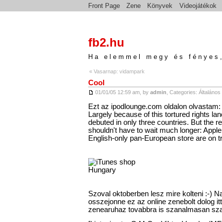
Front Page
Zene
Könyvek
Videojátékok
fb2.hu
Ha elemmel megy és fényes,
« Vasarnap: vidampark
Cool
01/01/05 12:59 am, by
admin
, Categories:
Általános
Ezt az ipodlounge.com oldalon olvastam:
Largely because of this tortured rights lan
debuted in only three countries. But the r
shouldn't have to wait much longer: Apple 
English-only pan-European store are on tr
Szoval oktoberben lesz mire kolteni :-) N
osszejonne ez az online zenebolt dolog it
zenearuhaz tovabbra is szanalmasan sza