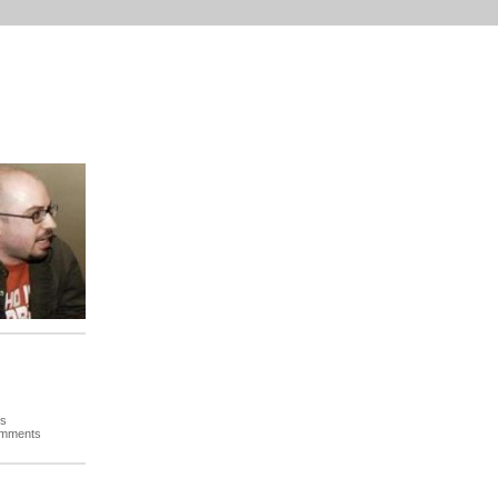
es
omments