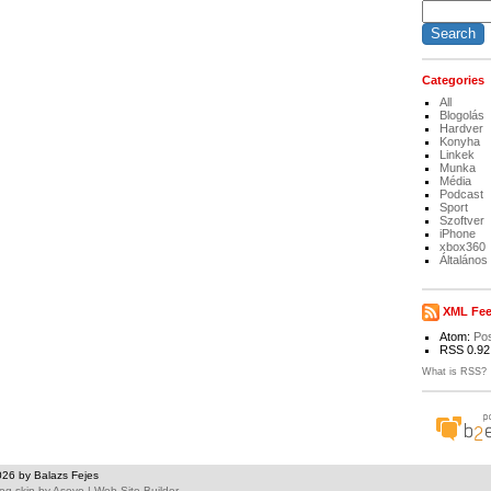
Categories
All
Blogolás
Hardver
Konyha
Linkek
Munka
Média
Podcast
Sport
Szoftver
iPhone
xbox360
Általános
XML Fe
Atom:
Po
RSS 0.92
What is RSS?
026 by Balazs Fejes
og skin
by
Asevo
|
Web Site Builder