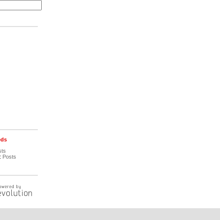
eds
sts
:
Posts