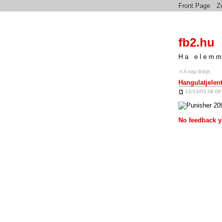
Front Page
Z
fb2.hu
Ha elemm
« A nap linkje
Hangulatjelen
12/13/03 08:08
No feedback y