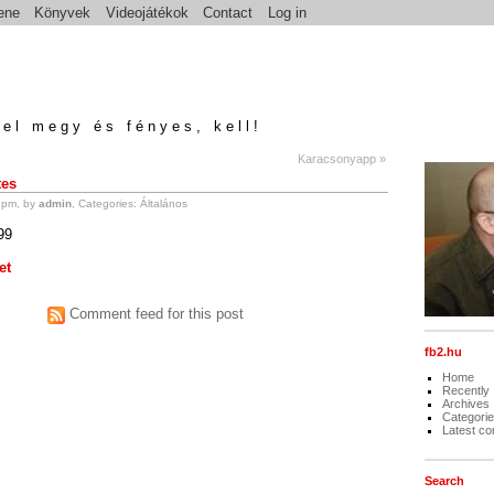
ene
Könyvek
Videojátékok
Contact
Log in
el megy és fényes, kell!
Karacsonyapp »
tes
 pm, by
admin
, Categories:
Általános
et
Comment feed for this post
fb2.hu
Home
Recently
Archives
Categori
Latest c
Search