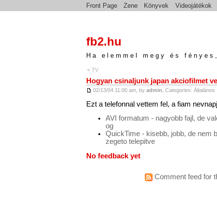
Front Page
Zene
Könyvek
Videojátékok
fb2.hu
Ha elemmel megy és fényes,
« TV
Hogyan csinaljunk japan akciofilmet ve
02/13/04 11:00 am, by
admin
, Categories:
Általános
Ezt a telefonnal vettem fel, a fiam nevnap
AVI formatum - nagyobb fajl, de va
og
QuickTime - kisebb, jobb, de nem 
zegeto telepitve
No feedback yet
Comment feed for th