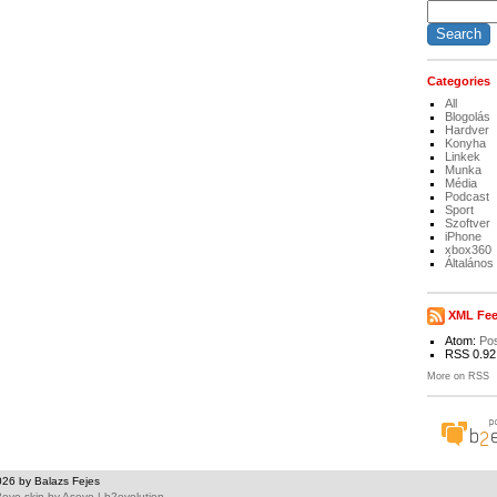
Categories
All
Blogolás
Hardver
Konyha
Linkek
Munka
Média
Podcast
Sport
Szoftver
iPhone
xbox360
Általános
XML Fe
Atom:
Po
RSS 0.92
More on RSS
026 by Balazs Fejes
evo skin
by
Asevo
|
b2evolution