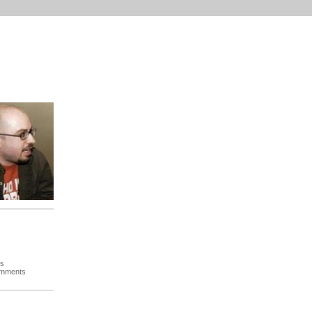
es
omments