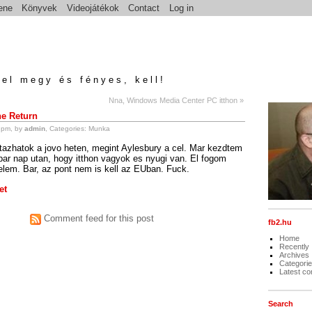
ene
Könyvek
Videojátékok
Contact
Log in
el megy és fényes, kell!
Nna, Windows Media Center PC itthon »
he Return
 pm, by
admin
, Categories:
Munka
tazhatok a jovo heten, megint Aylesbury a cel. Mar kezdtem
 par nap utan, hogy itthon vagyok es nyugi van. El fogom
velem. Bar, az pont nem is kell az EUban. Fuck.
et
Comment feed for this post
fb2.hu
Home
Recently
Archives
Categori
Latest c
Search