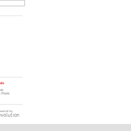
eds
sts
:
Posts