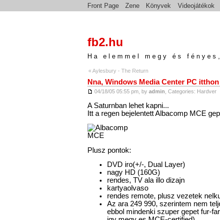
Front Page
Zene
Könyvek
Videojátékok
fb2.hu
Ha elemmel megy és fényes,
« Aylesbury - The Return
Nna, Windows Media Center PC itthon
04/18/05 05:55 pm, by
admin
, Categories:
Hardver
A Saturnban lehet kapni...
Itt a regen bejelentett Albacomp MCE ge
Plusz pontok:
DVD iro(+/-, Dual Layer)
nagy HD (160G)
rendes, TV ala illo dizajn
kartyaolvaso
rendes remote, plusz vezetek nelkul
Az ara 249 990, szerintem nem telj
ebbol mindenki szuper gepet fur-fa
igy megy es MCE-certified)