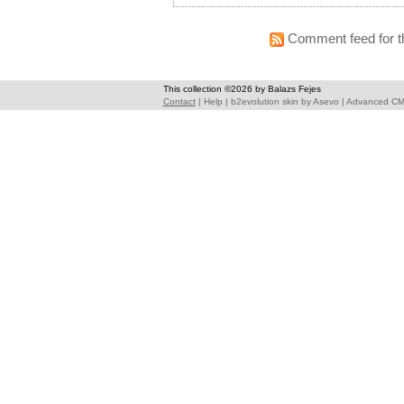
Comment feed for th
This collection ©2026 by Balazs Fejes
Contact
|
Help
|
b2evolution skin
by
Asevo
|
Advanced C