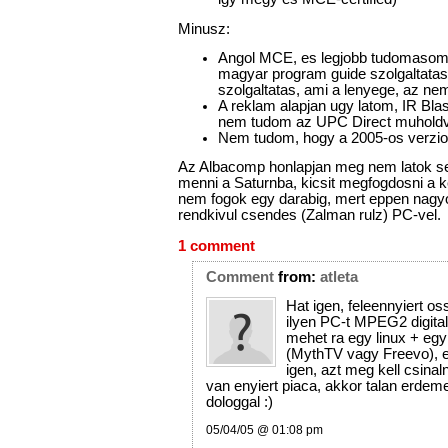
Minusz:
Angol MCE, es legjobb tudomasom 
magyar program guide szolgaltatas,
szolgaltatas, ami a lenyege, az ne
A reklam alapjan ugy latom, IR Blas
nem tudom az UPC Direct muholdv
Nem tudom, hogy a 2005-os verzio 
Az Albacomp honlapjan meg nem latok sem
menni a Saturnba, kicsit megfogdosni a 
nem fogok egy darabig, mert eppen nagy
rendkivul csendes (Zalman rulz) PC-vel.
1 comment
Comment
from:
atleta
Hat igen, feleennyiert os
ilyen PC-t MPEG2 digital
mehet ra egy linux + e
(MythTV vagy Freevo), e
igen, azt meg kell csinal
van enyiert piaca, akkor talan erdeme
dologgal :)
05/04/05 @ 01:08 pm