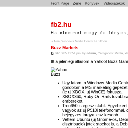
Front Page
Zene
Könyvek
Videojátékok
fb2.hu
Ha elemmel megy és fényes,
« Nna, Windows Media Center PC itthon
Buzz Markets
04/13/05 12:51 pm, by
admin
, Categories:
Média
,
xb
Itt a jelenlegi allasom a Yahoo! Buzz Gam
Ugy latom, a Windows Media Cente
gondolom a MS marketing gepezet 
(ie uj XBOX, uj WinCE) fokuszal.
XBOX360, Ruby On Rails tovabbra i
embereket.
Treo650 is egesz stabil. Egyebkent 
vagyok az uj P910i telefonommal, 
bejegyzes targya lesz kesobb.
Vettem Ubuntu (uj Gnome-os, Debi
disztribucio) jatek stockot is, a D