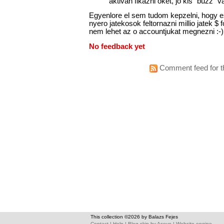
aktivan fikazni oket, jo kis "buzz" 
Egyenlore el sem tudom kepzelni, hogy e
nyero jatekosok feltornazni millio jatek $
nem lehet az o accountjukat megnezni :-)
No feedback yet
Comment feed for th
This collection ©2026 by Balazs Fejes
Contact
|
Help
|
Blog skin
by
Asevo
|
Website engine