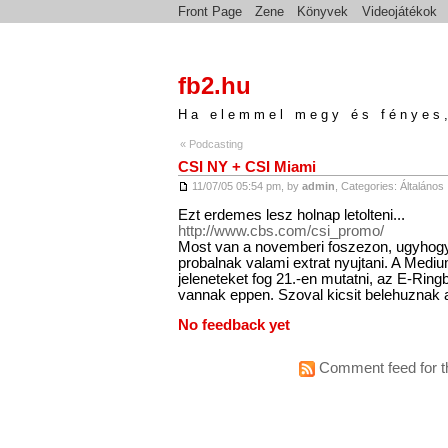
Front Page
Zene
Könyvek
Videojátékok
fb2.hu
Ha elemmel megy és fényes,
« Podcasting
CSI NY + CSI Miami
11/07/05 05:54 pm, by
admin
, Categories:
Általános
Ezt erdemes lesz holnap letolteni...
http://www.cbs.com/csi_promo/
Most van a novemberi foszezon, ugyhog
probalnak valami extrat nyujtani. A Medi
jeleneteket fog 21.-en mutatni, az E-Rin
vannak eppen. Szoval kicsit belehuznak 
No feedback yet
Comment feed for th