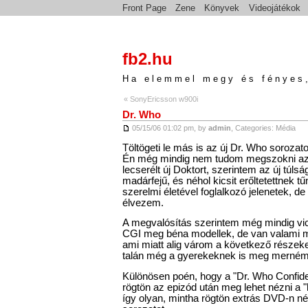
Front Page
Zene
Könyvek
Videojátékok
fb2.hu
Ha elemmel megy és fényes,
« SonyEricsson w900i
Dr. Who
05/15/06 01:02 pm, by
admin
, Categories:
Média
Töltögeti le más is az új Dr. Who sorozato
Én még mindig nem tudom megszokni az
lecserélt új Doktort, szerintem az új túl
madárfejű, és néhol kicsit erőltetettnek 
szerelmi életével foglalkozó jelenetek, de
élvezem.
A megvalósítás szerintem még mindig vi
CGI meg béna modellek, de van valami 
ami miatt alig várom a következő részeke
talán még a gyerekeknek is meg merném
Különösen poén, hogy a "Dr. Who Confiden
rögtön az epizód után meg lehet nézni a 
így olyan, mintha rögtön extrás DVD-n n