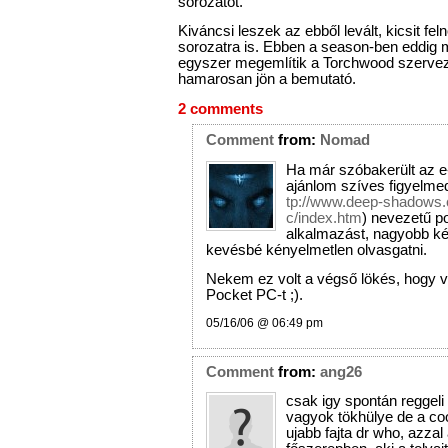
sorozatot.
Kiváncsi leszek az ebből levált, kicsit fe
sorozatra is. Ebben a season-ben eddig 
egyszer megemlítik a Torchwood szerve
hamarosan jön a bemutató.
2 comments
Comment
from:
Nomad
Ha már szóbakerült az 
ajánlom szíves figyelm
tp://www.deep-shadows
c/index.htm
) nevezetű 
alkalmazást, nagyobb ké
kevésbé kényelmetlen olvasgatni.
Nekem ez volt a végső lökés, hogy v
Pocket PC-t ;).
05/16/06 @ 06:49 pm
Comment
from:
ang26
csak igy spontán reggeli 
vagyok tökhülye de a co
ujabb fajta dr who, azzal