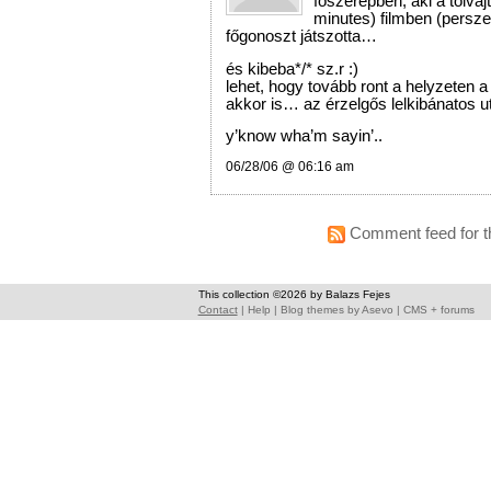
főszerepben, aki a tolva
minutes) filmben (persze
főgonoszt játszotta…
és kibeba*/* sz.r :)
lehet, hogy tovább ront a helyzeten a
akkor is… az érzelgős lelkibánatos u
y’know wha’m sayin’..
06/28/06 @ 06:16 am
Comment feed for th
This collection ©2026 by Balazs Fejes
Contact
|
Help
|
Blog themes
by
Asevo
|
CMS + forums