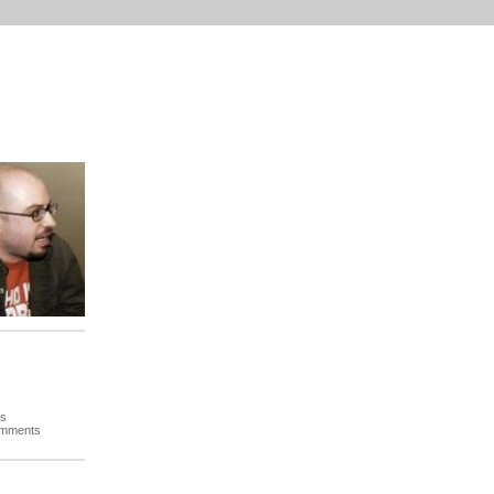
es
omments