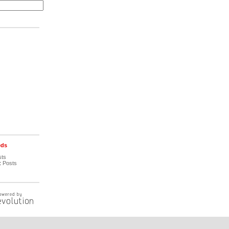
eds
sts
:
Posts