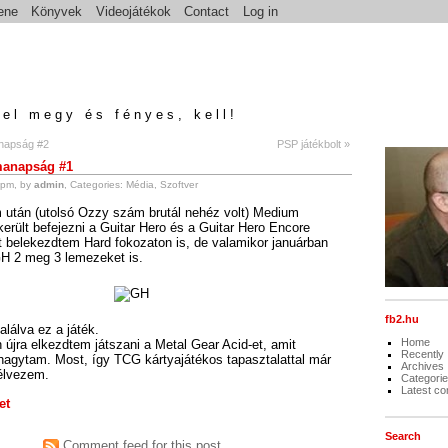
ene
Könyvek
Videojátékok
Contact
Log in
el megy és fényes, kell!
anapság #2
PSP játékbolt »
manapság #1
 pm, by
admin
, Categories:
Média
,
Szoftver
után (utolsó Ozzy szám brutál nehéz volt) Medium
került befejezni a Guitar Hero és a Guitar Hero Encore
t belekezdtem Hard fokozaton is, de valamikor januárban
H 2 meg 3 lemezeket is.
fb2.hu
alálva ez a játék.
Home
 újra elkezdtem játszani a Metal Gear Acid-et, amit
Recently
agytam. Most, így TCG kártyajátékos tapasztalattal már
Archives
élvezem.
Categori
Latest c
et
Search
Comment feed for this post