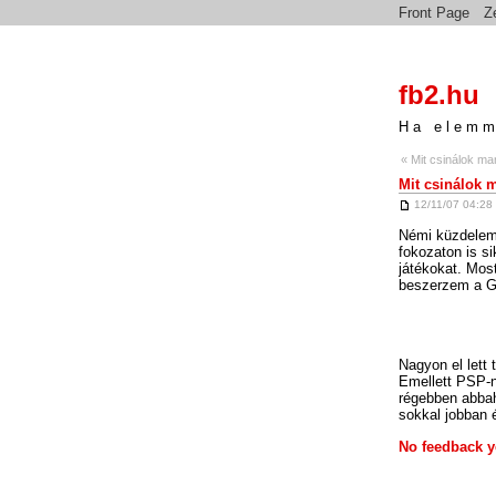
Front Page
Z
fb2.hu
Ha elemm
« Mit csinálok m
Mit csinálok 
12/11/07 04:28
Némi küzdelem 
fokozaton is si
játékokat. Mos
beszerzem a G
Nagyon el lett t
Emellett PSP-n
régebben abbah
sokkal jobban 
No feedback y