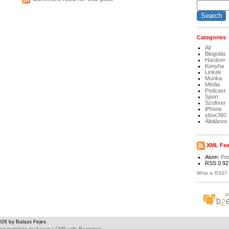
Categories
All
Blogolás
Hardver
Konyha
Linkek
Munka
Média
Podcast
Sport
Szoftver
iPhone
xbox360
Általános
XML Fe
Atom:
Po
RSS 0.92
What is RSS?
026 by Balazs Fejes
og template
by
Asevo
|
CMS with Bootstrap