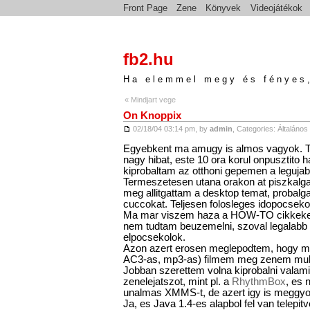
Front Page
Zene
Könyvek
Videojátékok
fb2.hu
Ha elemmel megy és fényes,
« Mindjart vege
On Knoppix
02/18/04 03:14 pm, by
admin
, Categories:
Általános
Egyebkent ma amugy is almos vagyok. T
nagy hibat, este 10 ora korul onpusztito ha
kiprobaltam az otthoni gepemen a legujab
Termeszetesen utana orakon at piszkalgat
meg allitgattam a desktop temat, probalgat
cuccokat. Teljesen folosleges idopocsekol
Ma mar viszem haza a HOW-TO cikkeket a
nem tudtam beuzemelni, szoval legalabb
elpocsekolok.
Azon azert erosen meglepodtem, hogy min
AC3-as, mp3-as) filmem meg zenem muko
Jobban szerettem volna kiprobalni valami
zenelejatszot, mint pl. a
RhythmBox
, es 
unalmas XMMS-t, de azert igy is meggyo
Ja, es Java 1.4-es alapbol fel van telepitve