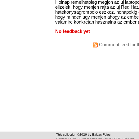
Holnap remelhetoleg megjon az uj laptopo
elizelek, hogy menjen rajta az uj Red Hat.
hatekonysagrombolo eszkoz, honapokig el
hogy minden ugy menjen ahogy az ember 
valamire konkretan hasznalna az ember a
No feedback yet
Comment feed for th
This collection ©2026 by Balazs Fejes
Contact
|
Help
|
Blog themes
by
Asevo
|
CMS + forums