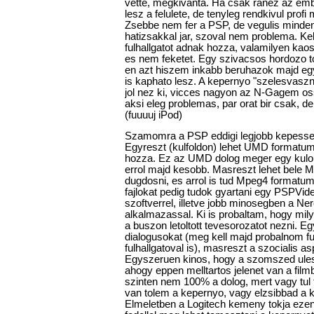
vette, megkivanta. Ha csak ranez az emb
lesz a felulete, de tenyleg rendkivul prof
Zsebbe nem fer a PSP, de vegulis minden
hatizsakkal jar, szoval nem problema. Ke
fulhallgatot adnak hozza, valamilyen kaos
es nem feketet. Egy szivacsos hordozo t
en azt hiszem inkabb beruhazok majd egy
is kaphato lesz. A kepernyo "szelesvasznu
jol nez ki, vicces nagyon az N-Gagem o
aksi eleg problemas, par orat bir csak, de
(fuuuuj iPod)
Szamomra a PSP eddigi legjobb kepesseg
Egyreszt (kulfoldon) lehet UMD formatum
hozza. Ez az UMD dolog meger egy kulo
errol majd kesobb. Masreszt lehet bele 
dugdosni, es arrol is tud Mpeg4 formatum
fajlokat pedig tudok gyartani egy PSPVi
szoftverrel, illetve jobb minosegben a N
alkalmazassal. Ki is probaltam, hogy mi
a buszon letoltott tevesorozatot nezni. E
dialogusokat (meg kell majd probalnom fu
fulhallgatoval is), masreszt a szocialis a
Egyszeruen kinos, hogy a szomszed ulese
ahogy eppen melltartos jelenet van a fil
szinten nem 100% a dolog, mert vagy tul
van tolem a kepernyo, vagy elzsibbad a 
Elmeletben a Logitech kemeny tokja ezen i