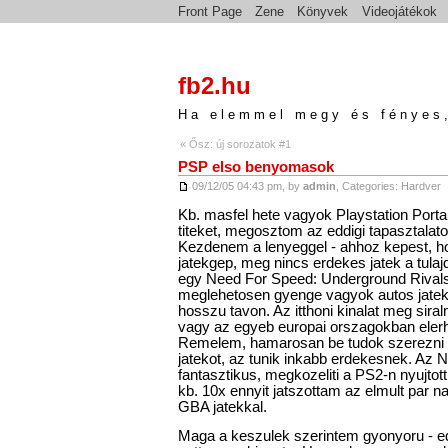
Front Page
Zene
Könyvek
Videojátékok
fb2.hu
Ha elemmel megy és fényes,
« Ősz: új sorozatok #1
PSP elso benyomasok
09/12/05 04:43 pm, by
admin
, Categories:
Hardver
Kb. masfel hete vagyok Playstation Portab
titeket, megosztom az eddigi tapasztalato
Kezdenem a lenyeggel - ahhoz kepest, h
jatekgep, meg nincs erdekes jatek a tul
egy Need For Speed: Underground Rivals 
meglehetosen gyenge vagyok autos jateko
hosszu tavon. Az itthoni kinalat meg sir
vagy az egyeb europai orszagokban elerhe
Remelem, hamarosan be tudok szerezni 
jatekot, az tunik inkabb erdekesnek. Az 
fantasztikus, megkozeliti a PS2-n nyujtott 
kb. 10x ennyit jatszottam az elmult par 
GBA jatekkal.
Maga a keszulek szerintem gyonyoru - ed