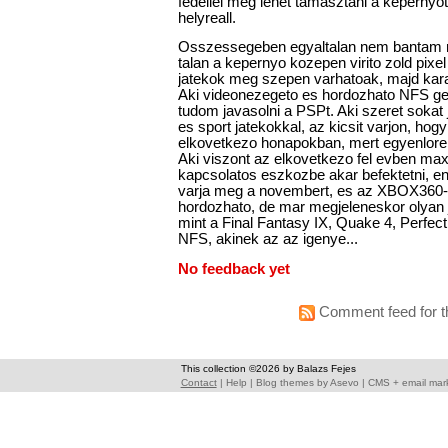
fedellel meg lehet tamasztani a kepernyot
helyreall.
Osszessegeben egyaltalan nem bantam m
talan a kepernyo kozepen virito zold pixe
jatekok meg szepen varhatoak, majd kara
Aki videonezegeto es hordozhato NFS gep
tudom javasolni a PSPt. Aki szeret sokat
es sport jatekokkal, az kicsit varjon, hog
elkovetkezo honapokban, mert egyenlore e
Aki viszont az elkovetkezo fel evben max
kapcsolatos eszkozbe akar befektetni, e
varja meg a novembert, es az XBOX360-a
hordozhato, de mar megjeleneskor olyan 
mint a Final Fantasy IX, Quake 4, Perfect
NFS, akinek az az igenye...
No feedback yet
Comment feed for th
This collection ©2026 by Balazs Fejes
Contact
|
Help
|
Blog themes
by
Asevo
|
CMS + email mar