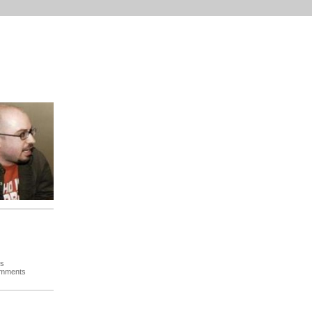
es
omments