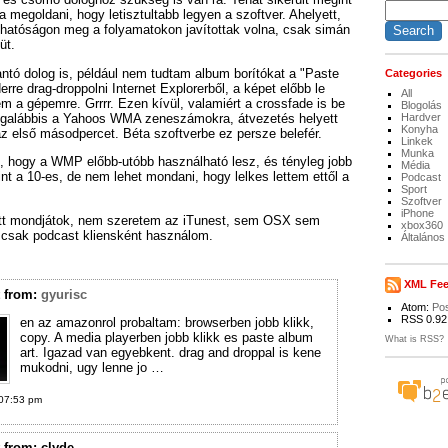
 megoldani, hogy letisztultabb legyen a szoftver. Ahelyett,
hatóságon meg a folyamatokon javítottak volna, csak simán
üt.
ntó dolog is, például nem tudtam album borítókat a "Paste
Categories
erre drag-droppolni Internet Explorerből, a képet előbb le
All
m a gépemre. Grrrr. Ezen kívül, valamiért a crossfade is be
Blogolás
legalábbis a Yahoos WMA zeneszámokra, átvezetés helyett
Hardver
Konyha
z első másodpercet. Béta szoftverbe ez persze belefér.
Linkek
Munka
 hogy a WMP előbb-utóbb használható lesz, és tényleg jobb
Média
int a 10-es, de nem lehet mondani, hogy lelkes lettem ettől a
Podcast
Sport
Szoftver
iPhone
t mondjátok, nem szeretem az iTunest, sem OSX sem
xbox360
 csak podcast kliensként használom.
Általános
XML Fe
t
from:
gyurisc
Atom:
Po
RSS 0.92
en az amazonrol probaltam: browserben jobb klikk,
copy. A media playerben jobb klikk es paste album
What is RSS?
art. Igazad van egyebkent. drag and droppal is kene
mukodni, ugy lenne jo …
07:53 pm
t
from:
clyde