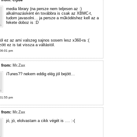
media library (na persze nem teljesen az :)
alkalmazásként én továbbra is csak az XBMC-t,
tudom javasolni… ja persze a működéshez kell az a
fekete doboz is :D
ól ez az ami valszeg sajnos sosem lesz x360-ra :(
ött ez is tat vissza a váltástól.
06:01 pm
t
from:
Mr.Zax
iTunes?? nekem eddig elég jól bejött…
01:55 pm
t
from:
Mr.Zax
jó, jó, elolvastam a cikk végét is …. :-(