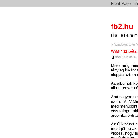
Front Page
Z
fb2.hu
Ha elemm
« Windows Live M
WiMP 11 béta
05/18/06 05:40
Mivel még mind
tényleg kivánc
alapján sztem e
Az albumok kö
album-cover néz
Ami nagyon nem
ezt az MTV-Mic
meg menüpont. 
visszafogottab
arcomba ordítan
Az új kinézet e
most jött ki az
vicces, hogy ha
menüstruktúra,