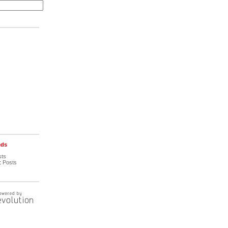
eds
sts
:
Posts