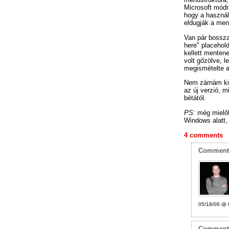
Microsoft módra
hogy a használ
eldugják a men
Van pár bossza
here" placehold
kellett mentene
volt gőzölve, 
megismételte a
Nem zárnám ki,
az új verzió, m
bétától.
PS:
még mielőt
Windows alatt,
4 comments
Commen
05/18/06 @ 
Commen