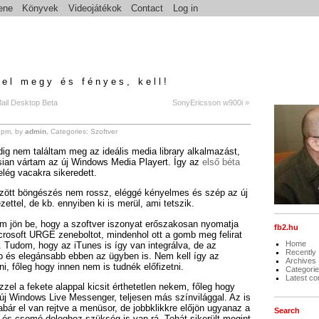
ene
Könyvek
Videojátékok
Contact
Log in
el megy és fényes, kell!
ail Desktop Beta
SonyEricsson w900i »
 pm, by
admin
, Categories:
Szoftver
ig nem találtam meg az ideális media library alkalmazást,
sian vártam az új Windows Media Playert. Így az
első béta
lég vacakra sikeredett.
zött böngészés nem rossz, eléggé kényelmes és szép az új
ettel, de kb. ennyiben ki is merül, ami tetszik.
 jön be, hogy a szoftver iszonyat erőszakosan nyomatja
fb2.hu
rosoft URGE zeneboltot, mindenhol ott a gomb meg felirat
Home
Tudom, hogy az iTunes is így van integrálva, de az
Recently
b és elegánsabb ebben az ügyben is. Nem kell így az
Archives
i, főleg hogy innen nem is tudnék előfizetni.
Categori
Latest c
zzel a fekete alappal kicsit érthetetlen nekem, főleg hogy
 új Windows Live Messenger, teljesen más színvilággal. Az is
bár el van rejtve a menüsor, de jobbklikkre előjön ugyanaz a
Search
 és csomó dologhoz szükség is van rá. Tehát sikerült megint