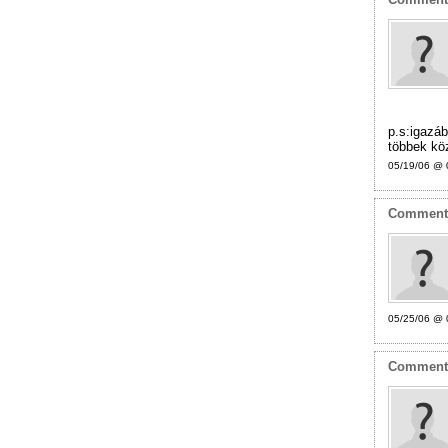
p.s:igazáb
többek köz
05/19/06 @ 
Commen
05/25/06 @ 
Commen